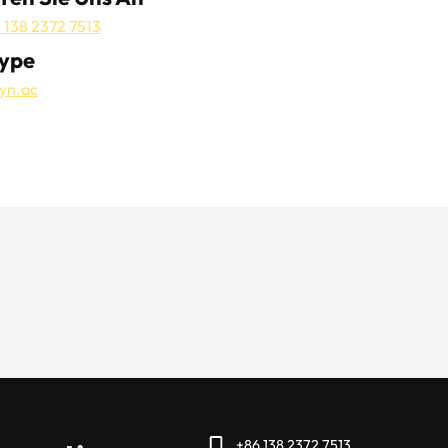
 138 2372 7513
ype
lyn.ac
+86 138 2372 7513