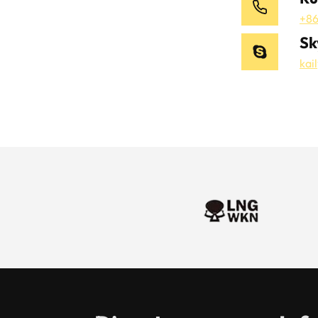
+86
Sk
kai