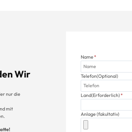
Name
*
den Wir
Telefon(Optional)
er nur die
Land(Erforderlich)
*
end mit
Anlage (fakultativ)
en.
atte!