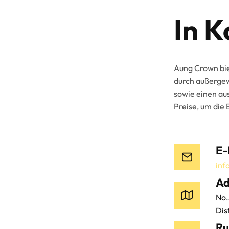
In K
Aung Crown bie
durch außergew
sowie einen a
Preise, um die 
E-
inf
Ad
No.
Dis
Ru