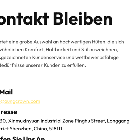
ontakt Bleiben
tet eine große Auswahl an hochwertigen Hüten, die sich
öhnlichen Komfort, Haltbarkeit und Stil auszeichnen,
usgezeichneten Kundenservice und wettbewerbsfähige
Bedürfnisse unserer Kunden zu erfüllen.
Mail
o@aungcrown.com
resse
30, Xinmuxinyuan Industrial Zone Pinghu Street, Longgang
trict Shenzhen, China, 518111
fen Sie Uns An