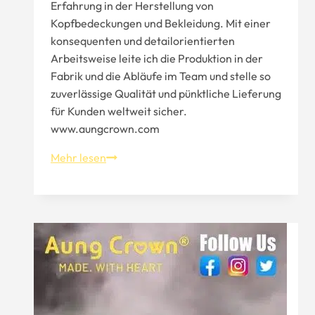
Erfahrung in der Herstellung von
Kopfbedeckungen und Bekleidung. Mit einer
konsequenten und detailorientierten
Arbeitsweise leite ich die Produktion in der
Fabrik und die Abläufe im Team und stelle so
zuverlässige Qualität und pünktliche Lieferung
für Kunden weltweit sicher.
www.aungcrown.com
Wie
Mehr lesen
man
individuelle
Mützen
herstellt
Aung
Crown？