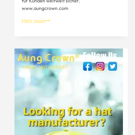
für Kunden weltweit sicher.
www.aungcrown.com
Individuelle
Mehr lesen
Hüte
für
Ihre
Marken