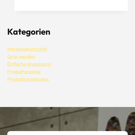
Aung
Crown:
Herstellungsprozess
von
Kategorien
Strickmützen
und
Pullovern
Markengeschichte
Grün werden
Einfache Anpassung
Produktanzeige
Produktionsprozess