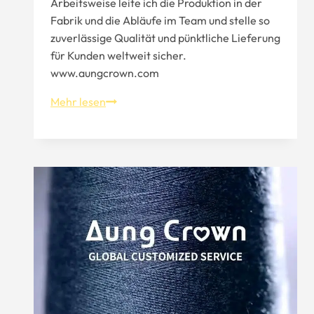
Arbeitsweise leite ich die Produktion in der
Fabrik und die Abläufe im Team und stelle so
zuverlässige Qualität und pünktliche Lieferung
für Kunden weltweit sicher.
www.aungcrown.com
Wie
Mehr lesen
kann
man
bei
Aung
Crown
individuelle
Kleidung
herstellen?