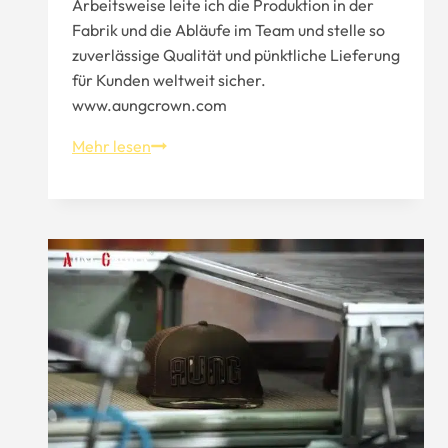
Arbeitsweise leite ich die Produktion in der
Fabrik und die Abläufe im Team und stelle so
zuverlässige Qualität und pünktliche Lieferung
für Kunden weltweit sicher.
www.aungcrown.com
Fabrik
Mehr lesen
zur
Herstellung
von
Kleidung,
absolut
heilend
und
dekomprimierend