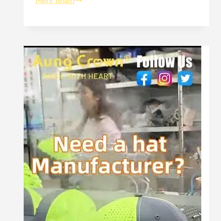
Sie
Ihre
Hüte
mit
Ihrem
Modedesign
an