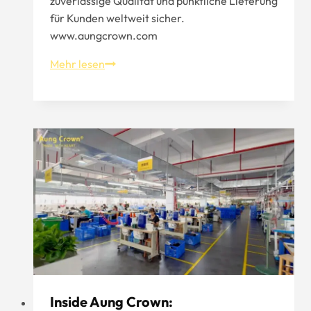
zuverlässige Qualität und pünktliche Lieferung
für Kunden weltweit sicher.
www.aungcrown.com
Suchen
Mehr lesen
Sie
einen
Hersteller,
um
Ihre
Marke
zu
gründen?
Inside Aung Crown: