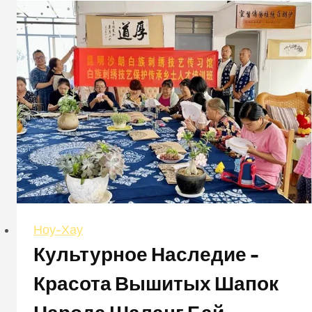
от
Streeter
Ноу-Хау
Культурное Наследие -
Красота Вышитых Шапок