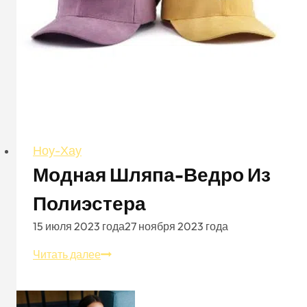
Ноу-Хау
Модная Шляпа-Ведро Из
Полиэстера
15 июля 2023 года
27 ноября 2023 года
Модная
Читать далее
шляпа-
ведро
из