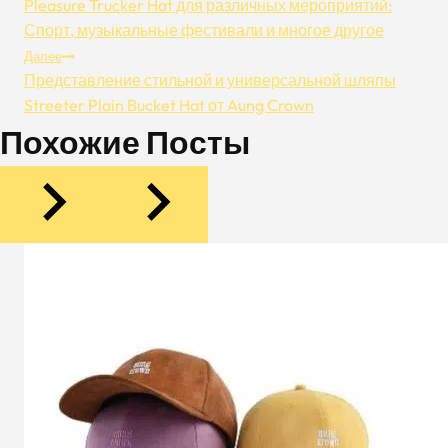
Pleasure Trucker Hat для различных мероприятий:
По
Спорт, музыкальные фестивали и многое другое
Далее
Записям
Представление стильной и универсальной шляпы
Streeter Plain Bucket Hat от Aung Crown
Похожие Посты