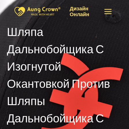
Перейти
Дизайн
к
Онлайн
контенту
Шляпа
Дальнобойщика С
Изогнутой
Окантовкой Против
Шляпы
Дальнобойщика С