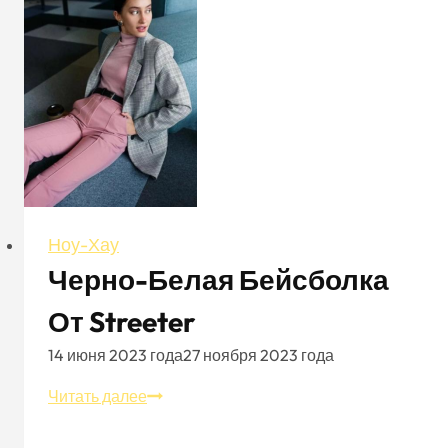
полиэстера
Ноу-Хау
Черно-Белая Бейсболка
От Streeter
14 июня 2023 года
27 ноября 2023 года
Черно-
Читать далее
белая
бейсболка