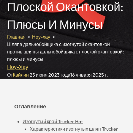
Плоской Окантовкой:
Плюсы И Минусы
Главная
Ноу-хау
Шляпа дальнобойщика с изогнутой окантовкой
против шляпы дальнобойщика с плоской окантовкой:
плюсы и минусы
Ноу-Хау
От
Кайлин
25 июня 2023 года
16 января 2025 г.
Оглавление
Изогнутый край Trucker Hat
Характеристики изогнутых шляп Trucker