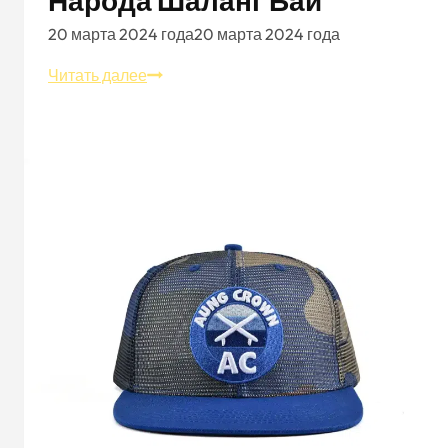
Народа Шаланг Бай
20 марта 2024 года
20 марта 2024 года
Культурное
Читать далее
наследие
-
красота
вышитых
шапок
народа
Шаланг
Бай