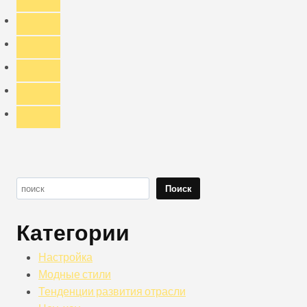
стили,
материалы
и
культурное
значение
Поиск
Поиск
Категории
Настройка
Модные стили
Тенденции развития отрасли