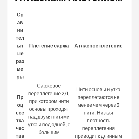
Ср
ав
ни
тел
ьн
Плетение саржа
Атласное плетение
ые
раз
ме
ры
Саржевое
Нити основы и утка
переплетение 2/1,
Пр
переплетаются не
при котором нити
оц
менее чем через 3
основы проходят
есс
нити. Низкая
над двумя нитями
тка
плотность
утка и под одной, с
чес
переплетения
большим
тва
приводит к длинным