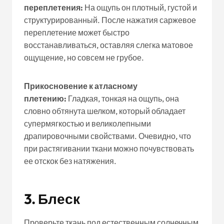
переплетения:
На ощупь он плотный, густой и
структурированный. После нажатия саржевое
переплетение может быстро
восстанавливаться, оставляя слегка матовое
ощущение, но совсем не грубое.
Прикосновение к атласному
плетению:
Гладкая, тонкая на ощупь, она
словно обтянута шелком, который обладает
супермягкостью и великолепными
драпировочными свойствами. Очевидно, что
при растягивании ткани можно почувствовать
ее отскок без натяжения.
3.
Блеск
Проверьте ткань под естественным солнечным