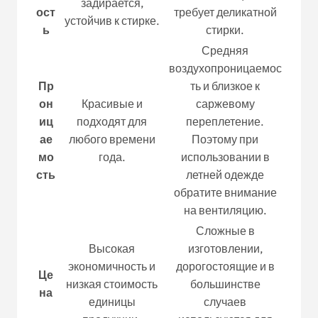
задирается,
ост
требует деликатной
устойчив к стирке.
ь
стирки.
Средняя
воздухопроницаемос
Пр
ть и близкое к
он
Красивые и
саржевому
иц
подходят для
переплетение.
ае
любого времени
Поэтому при
мо
года.
использовании в
сть
летней одежде
обратите внимание
на вентиляцию.
Сложные в
Высокая
изготовлении,
экономичность и
дорогостоящие и в
Це
низкая стоимость
большинстве
на
единицы
случаев