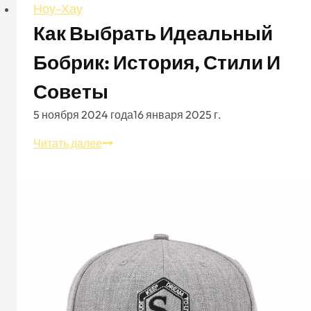
Ноу-Хау
Как Выбрать Идеальный
Бобрик: История, Стили И
Советы
5 ноября 2024 года
16 января 2025 г.
Как
Читать далее
выбрать
идеальный
бобрик:
история,
стили
и
советы