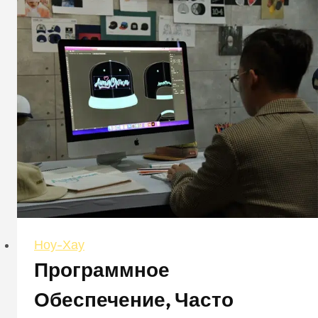
Hat
vs
Curved
Brim
Hat:
Поиск
своего
стиля
Ноу-Хау
Программное
Обеспечение, Часто