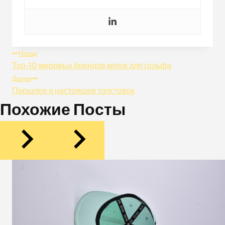
Навигация
Назад
Топ-10 мировых брендов кепок для гольфа
По
Далее
Прошлое и настоящее толстовок
Записям
Похожие Посты