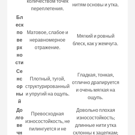
количеством точек
нитям основы и утка.
переплетения.
Бл
еск
по
Матовое, слабое и
Мягкий и ровный
ве
неравномерное
блеск, как у жемчуга.
рх
отражение.
но
сти
Се
Гладкая, тонкая,
нс
Плотный, тугой,
отлично драпируется
ор
структурированный
и очень мягкая на
ны
и упругий на ощупь.
ощупь.
й
До
Довольно плохая
Превосходная
лго
износостойкость;
износостойкость, не
ве
длинные нити утка
пилингуется и не
чн
склонны к зацепкам;