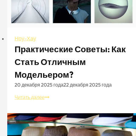
Ноу-Хау
Практические Советы: Как
Стать Отличным
Модельером?
20 декабря 2025 года
22 декабря 2025 года
Практические
Читать далее
советы:
как
стать
отличным
модельером?