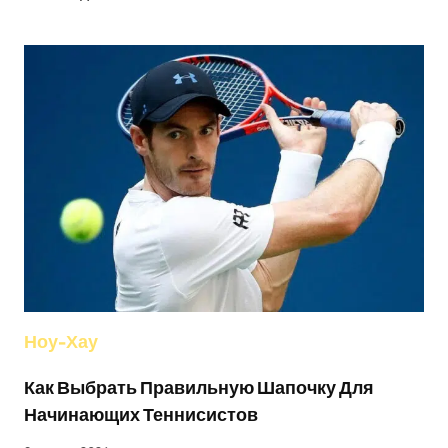
ЛИ
ВЫ
РАЗНИЦУ
МЕЖДУ
ШАПКАМИ
ДЛЯ
ЭЛЕКТРОННОЙ
КОММЕРЦИИ
И
ШАПКАМИ
ДЛЯ
РОЗНИЧНЫХ
МАГАЗИНОВ?
Ноу-Хау
Как Выбрать Правильную Шапочку Для
Начинающих Теннисистов