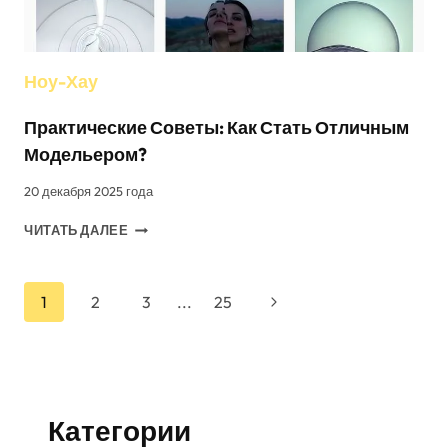
Ноу-Хау
Практические Советы: Как Стать Отличным
Модельером?
20 декабря 2025 года
ПРАКТИЧЕСКИЕ
ЧИТАТЬ ДАЛЕЕ
СОВЕТЫ:
КАК
СТАТЬ
Навигация
Следующая
1
2
3
...
25
ОТЛИЧНЫМ
МОДЕЛЬЕРОМ?
страница
По
Страницам
Категории