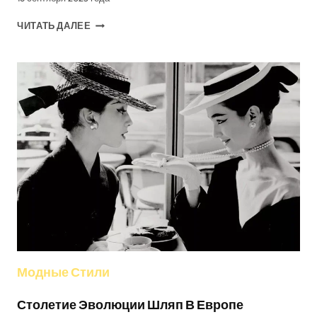
12
ЧИТАТЬ ДАЛЕЕ
ЛУЧШИХ
ТРЕНДОВ
ОСЕНИ
И
ЗИМЫ
2025
ГОДА:
СТИЛЬ,
ЗА
КОТОРЫМ
НУЖНО
СЛЕДИТЬ
Модные Стили
Столетие Эволюции Шляп В Европе