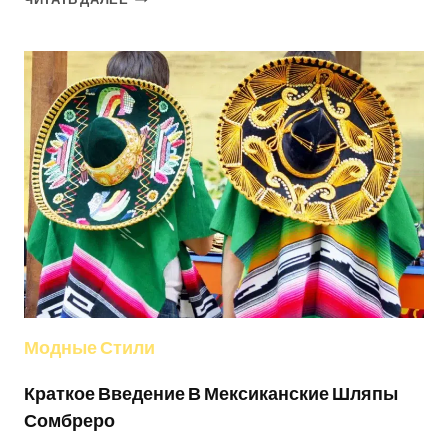
УБОРЫ
VARSITY:
ОТ
ЛЕГЕНДАРНЫХ
КОРНЕЙ
К
НОВОЙ
ЭРЕ
МИНИМАЛИЗМА
Модные Стили
Краткое Введение В Мексиканские Шляпы
Сомбреро