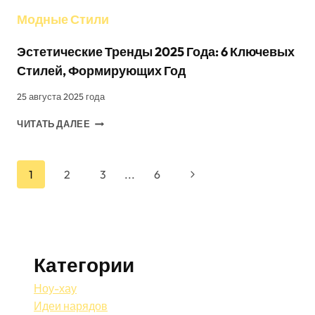
Модные Стили
Эстетические Тренды 2025 Года: 6 Ключевых
Стилей, Формирующих Год
25 августа 2025 года
ЭСТЕТИЧЕСКИЕ
ЧИТАТЬ ДАЛЕЕ
ТРЕНДЫ
2025
ГОДА:
Навигация
Следующая
1
2
3
...
6
6
КЛЮЧЕВЫХ
страница
По
СТИЛЕЙ,
ФОРМИРУЮЩИХ
ГОД
Страницам
Категории
Ноу-хау
Идеи нарядов