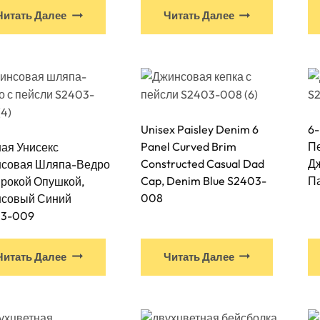
Читать Далее
Читать Далее
Unisex Paisley Denim 6
6
Panel Curved Brim
Пе
ая Унисекс
Constructed Casual Dad
Д
совая Шляпа-Ведро
Cap, Denim Blue S2403-
П
рокой Опушкой,
008
совый Синий
03-009
Читать Далее
Читать Далее