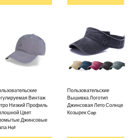
ользовательские
Пользовательские
егулируемая Винтаж
Вышивка Логотип
етро Низкий Профиль
Джинсовая Лето Солнце
плошной Цвет
Козырек Cap
ромытые Джинсовые
па Hat