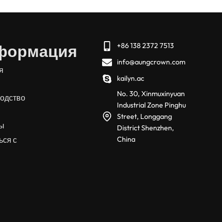
формация
+86 138 2372 7513
info@aungcrown.com
я
kailyn.ac
No. 30, Xinmuxinyuan
одство
Industrial Zone Pinghu
Street, Longgang
сы
District Shenzhen,
ься с
China