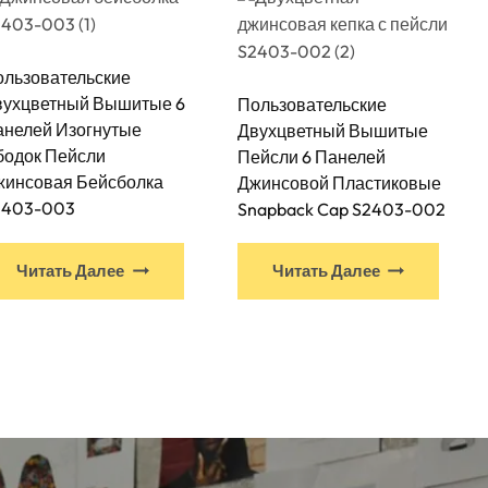
ользовательские
вухцветный Вышитые 6
Пользовательские
анелей Изогнутые
Двухцветный Вышитые
бодок Пейсли
Пейсли 6 Панелей
жинсовая Бейсболка
Джинсовой Пластиковые
2403-003
Snapback Cap S2403-002
Читать Далее
Читать Далее