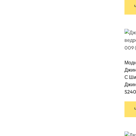
Модн
Джин
С Ши
Джин
S24