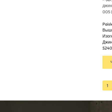
Pais
Выши
Изог
Джин
S24
1