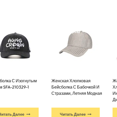
йте
Продукция
Услуги
Производство
 ЗАДАВАЕМЫЕ ВОПРОСЫ
Ресурсы
Связаться С
болка С Изогнутым
Женская Хлопковая
Ж
м SFA-210329-1
Бейсболка С Бабочкой И
Х
Стразами, Летняя Модная
И
Д
У
Читать Далее
Читать Далее
этого