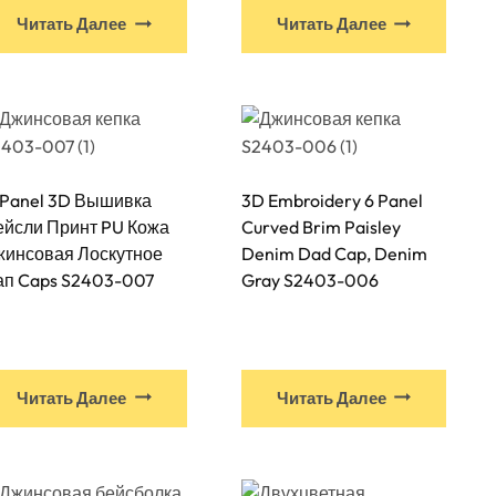
Читать Далее
Читать Далее
-Panel 3D Вышивка
3D Embroidery 6 Panel
йсли Принт PU Кожа
Curved Brim Paisley
жинсовая Лоскутное
Denim Dad Cap, Denim
ап Caps S2403-007
Gray S2403-006
Читать Далее
Читать Далее