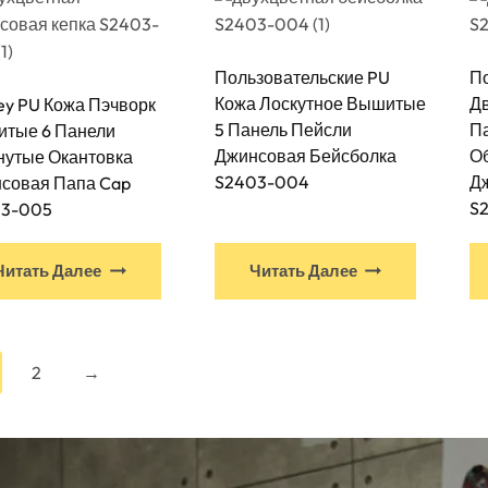
Пользовательские PU
П
Кожа Лоскутное Вышитые
Д
ley PU Кожа Пэчворк
5 Панель Пейсли
П
тые 6 Панели
Джинсовая Бейсболка
О
нутые Окантовка
S2403-004
Д
совая Папа Cap
S
03-005
Читать Далее
Читать Далее
2
→