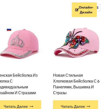
Онлайн-
Устойчивое Развитие
Дизайн
RU
енская Бейсболка Из
Новая Стильная
лопка С
Хлопковая Бейсболка С 6
ндивидуальным
Панелями, Вышивка И
изайном И Стразами
Стразы
Читать Далее
Читать Далее