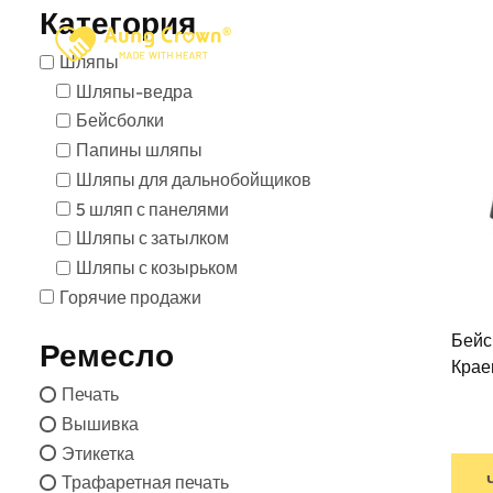
Перейти
Категория
к
Главная
О Са
Шляпы
контенту
Шляпы-ведра
Бейсболки
ЧАСТО
Папины шляпы
Шляпы для дальнобойщиков
5 шляп с панелями
Шляпы с затылком
Шляпы с козырьком
Горячие продажи
Бейс
Ремесло
Крае
Печать
Вышивка
Этикетка
Трафаретная печать