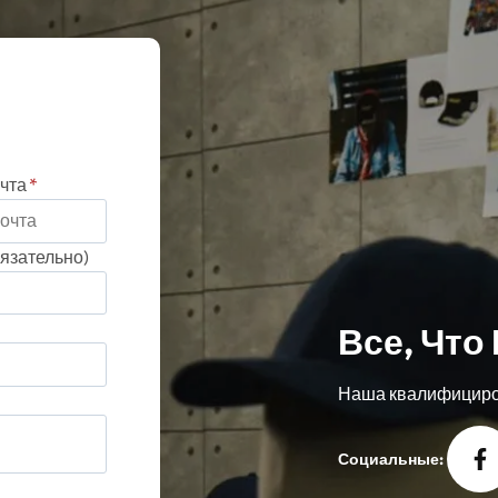
чта
*
язательно)
Все, Что
Наша квалифициров
Социальные: