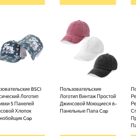
продукта
есть
несколько
вариантов.
Варианты
можно
выбрать
на
странице
товара
зовательские BSCI
Пользовательские
П
сический Логотип
Логотип Винтаж Простой
Р
вки 5 Панелей
Джинсовой Моющиеся 6-
Р
совой Хлопок
Панельные Папа Cap
С
нобойщик Cap
П
Па