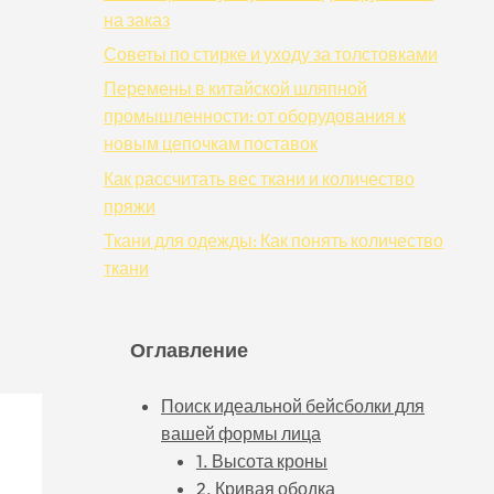
на заказ
Советы по стирке и уходу за толстовками
Перемены в китайской шляпной
промышленности: от оборудования к
новым цепочкам поставок
Как рассчитать вес ткани и количество
пряжи
Ткани для одежды: Как понять количество
ткани
Оглавление
Поиск идеальной бейсболки для
вашей формы лица
1. Высота кроны
2. Кривая ободка