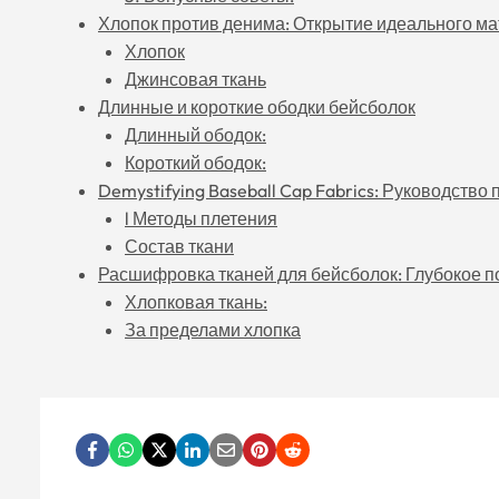
Хлопок против денима: Открытие идеального ма
Хлопок
Джинсовая ткань
Длинные и короткие ободки бейсболок
Длинный ободок:
Короткий ободок:
Demystifying Baseball Cap Fabrics: Руководство 
l Методы плетения
Состав ткани
Расшифровка тканей для бейсболок: Глубокое по
Хлопковая ткань:
За пределами хлопка