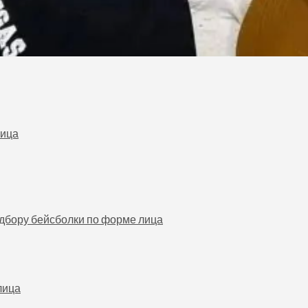
лица
дбору бейсболки по форме лица
лица