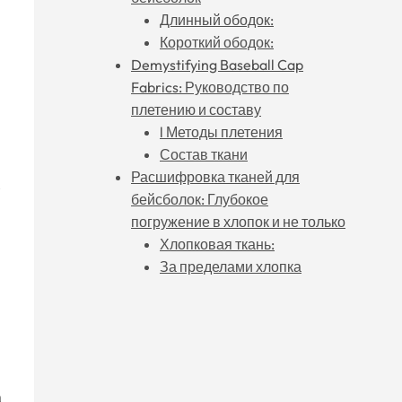
Длинный ободок:
Короткий ободок:
Demystifying Baseball Cap
Fabrics: Руководство по
плетению и составу
l Методы плетения
Состав ткани
Расшифровка тканей для
бейсболок: Глубокое
погружение в хлопок и не только
Хлопковая ткань:
За пределами хлопка
а