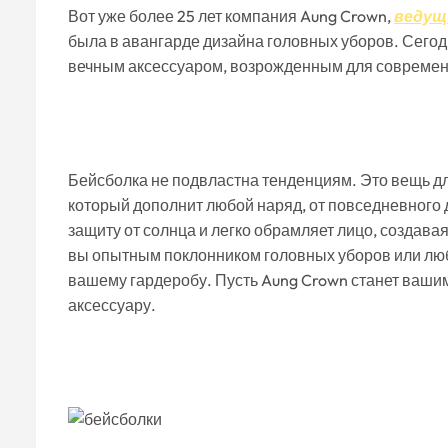
Вот уже более 25 лет компания Aung Crown,
ведущ
была в авангарде дизайна головных уборов. Сегодн
вечным аксессуаром, возрожденным для совреме
Бейсболка не подвластна тенденциям. Это вещь д
который дополнит любой наряд, от повседневного 
защиту от солнца и легко обрамляет лицо, создава
вы опытным поклонником головных уборов или лю
вашему гардеробу. Пусть Aung Crown станет ваши
аксессуару.