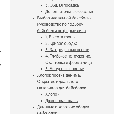
3. Общая посадка
-
Дополнительные советы:
Выбор идеальной бейсболки:
Руководство по подбору
бейсболки по форме лица
1. Высота кроны:
2. Кривая ободка:
3. За пределами основ:
т
4. Глубокое погружение:
Окантовка и форма лица
к
5. Бонусные советы:
Хлопок против денима:
Открытие идеального
материала для бейсболок
Хлопок
Джинсовая ткань
Длинные и короткие ободки
бейсболок