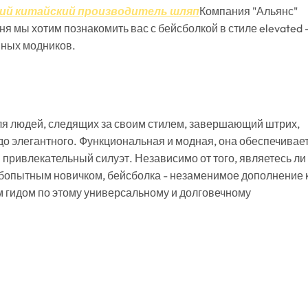
ий китайский производитель шляп
Компания "Альянс"
я мы хотим познакомить вас с бейсболкой в стиле elevated 
нных модников.
ля людей, следящих за своим стилем, завершающий штрих,
до элегантного. Функциональная и модная, она обеспечивае
я привлекательный силуэт. Независимо от того, являетесь ли
бопытным новичком, бейсболка - незаменимое дополнение 
м гидом по этому универсальному и долговечному