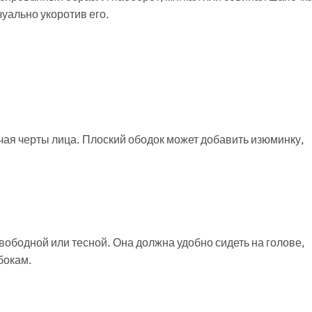
уально укоротив его.
гчая черты лица. Плоский ободок может добавить изюминку,
ободной или тесной. Она должна удобно сидеть на голове,
бокам.