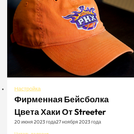
при
заказе
индивидуальных
головных
уборов
Настройка
Фирменная Бейсболка
Цвета Хаки От Streeter
20 июня 2023 года
27 ноября 2023 года
Фирменная
Читать далее