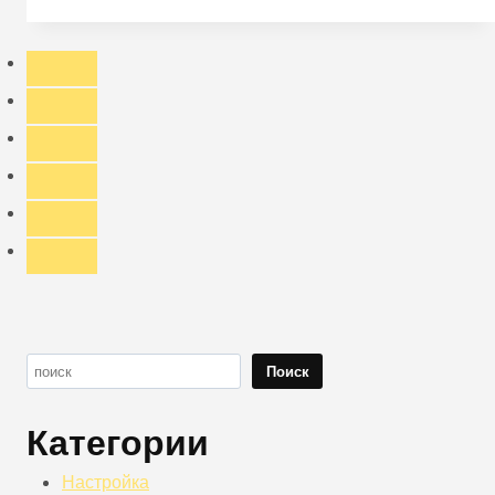
по
экспорту
головных
уборов
в
Японию
Поиск
Поиск
Категории
Настройка