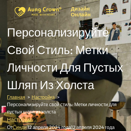
Перейти
Дизайн
к
Онлайн
контенту
Персонализируйте
Свой Стиль: Метки
Личности Для Пустых
Шляп Из Холста
Главная
Настройка
Персонализируйте свой стиль: Метки личности для
пустых шляп из холста
Настройка
От
Синди
12 апреля 2024 года
12 апреля 2024 года