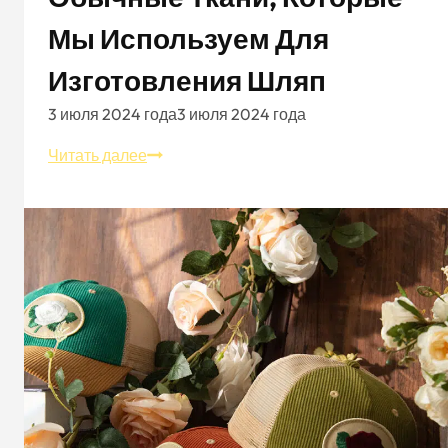
Мы Используем Для
Изготовления Шляп
3 июля 2024 года
3 июля 2024 года
Обычные
Читать далее
ткани,
которые
мы
используем
для
изготовления
шляп