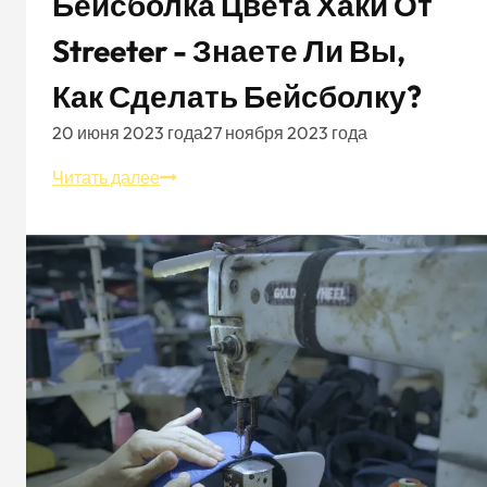
Бейсболка Цвета Хаки От
Streeter - Знаете Ли Вы,
Как Сделать Бейсболку?
20 июня 2023 года
27 ноября 2023 года
Бейсболка
Читать далее
цвета
хаки
от
Streeter
-
Знаете
ли
вы,
как
сделать
бейсболку?