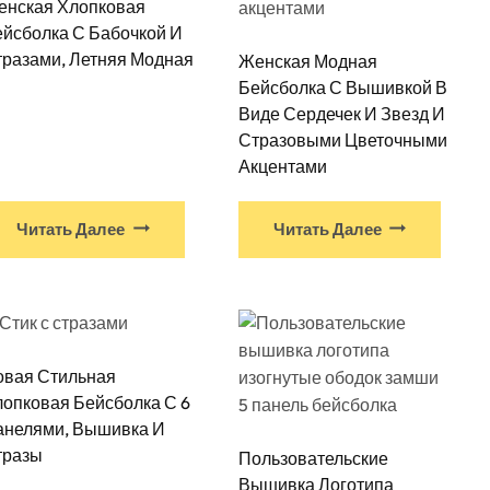
енская Хлопковая
йсболка С Бабочкой И
разами, Летняя Модная
Женская Модная
Бейсболка С Вышивкой В
Виде Сердечек И Звезд И
Стразовыми Цветочными
Акцентами
Читать Далее
Читать Далее
о
ов.
овая Стильная
ы
опковая Бейсболка С 6
анелями, Вышивка И
тразы
Пользовательские
Вышивка Логотипа
е