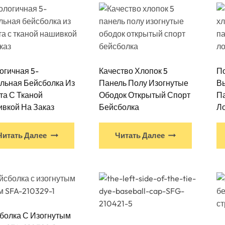
огичная 5-
Качество Хлопок 5
По
льная Бейсболка Из
Панель Полу Изогнутые
Вы
та С Тканой
Ободок Открытый Спорт
П
вкой На Заказ
Бейсболка
Л
Читать Далее
Читать Далее
болка С Изогнутым