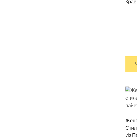
Крае
Женс
Стил
Из П