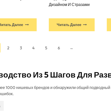
Дизайном И Стразами
товара
товара
Читать Далее
Читать Далее
2
3
4
5
6
→
оводство Из 5 Шагов Для Р
олее 1000 нишевых брендов и обнаружили общий подводный 
ошибок.
а