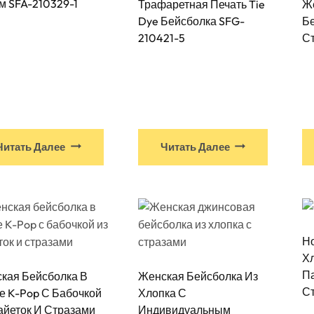
м SFA-210329-1
Трафаретная Печать Tie
Ж
Dye Бейсболка SFG-
Бе
210421-5
Ст
У
У
Читать Далее
Читать Далее
этого
этого
продукта
продукта
есть
есть
несколько
нескольк
вариантов.
вариант
Н
Варианты
Вариант
Хл
можно
можно
П
кая Бейсболка В
Женская Бейсболка Из
выбрать
выбрать
С
е K-Pop С Бабочкой
Хлопка С
на
на
айеток И Стразами
Индивидуальным
странице
страниц