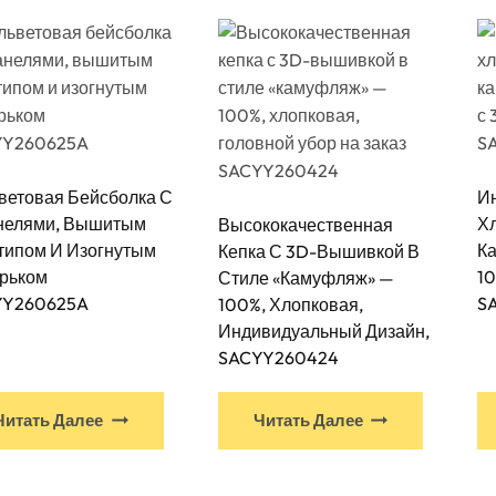
ветовая Бейсболка С
И
нелями, Вышитым
Хл
Высококачественная
типом И Изогнутым
К
Кепка С 3D-Вышивкой В
рьком
1
Стиле «камуфляж» —
YY260625A
S
100%, Хлопковая,
Индивидуальный Дизайн,
SACYY260424
Читать Далее
Читать Далее