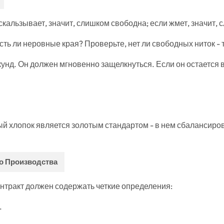
кальзывает, значит, слишком свободна; если жмет, значит, 
ть ли неровные края? Проверьте, нет ли свободных ниток - т
кунд. Он должен мгновенно защелкнуться. Если он остается 
ый хлопок является золотым стандартом - в нем сбалансиров
о Производства
контракт должен содержать четкие определения:
.