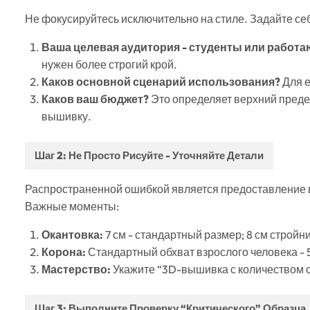
Не фокусируйтесь исключительно на стиле. Задайте себ
Ваша целевая аудитория - студенты или рабо
нужен более строгий крой.
Каков основной сценарий использования?
Для 
Каков ваш бюджет?
Это определяет верхний предел
вышивку.
Шаг 2: Не Просто Рисуйте - Уточняйте Детали
Распространенной ошибкой является предоставление в
Важные моменты:
Окантовка:
7 см - стандартный размер; 8 см стройнит
Корона:
Стандартный обхват взрослого человека - 5
Мастерство:
Укажите “3D-вышивка с количеством ст
Шаг 3: Выполните Проверку “критического” Образца