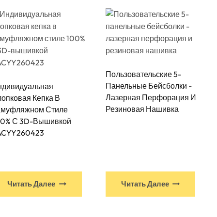
Пользовательские 5-
Панельные Бейсболки -
ндивидуальная
Лазерная Перфорация И
опковая Кепка В
Резиновая Нашивка
амуфляжном Стиле
00% С 3D-Вышивкой
ACYY260423
Читать Далее
Читать Далее