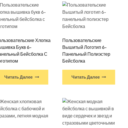
льзовательские Хлопка
Пользовательские
шивка Букв 6-
Вышитый Логотип 6-
анельный Бейсболка С
Панельный Полиэстер
оготипом
Бейсболка
Читать Далее
Читать Далее