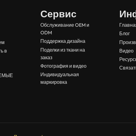
Сервис
Ин
Обслуживание OEM и
Главна
ODM
Блог
Поддержка дизайна
ем
Произв
Поделки из ткани на
ь в
Видео
заказ
Ресур
Фотография и видео
Связат
Индивидуальная
АЕМЫЕ
маркировка