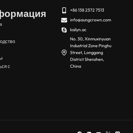
формация
+86 138 2372 7513
info@aungcrown.com
я
kailyn.ac
No. 30, Xinmuxinyuan
одство
Industrial Zone Pinghu
Street, Longgang
сы
District Shenzhen,
ься с
China