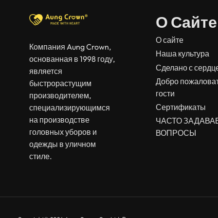
О Сайте
О сайте
Компания Aung Crown,
Наша культура
основанная в 1998 году,
Сделано с сердц
является
Добро пожаловат
быстрорастущим
гости
производителем,
Сертификаты
специализирующимся
на производстве
ЧАСТО ЗАДАВ
головных уборов и
ВОПРОСЫ
одежды в уличном
стиле.