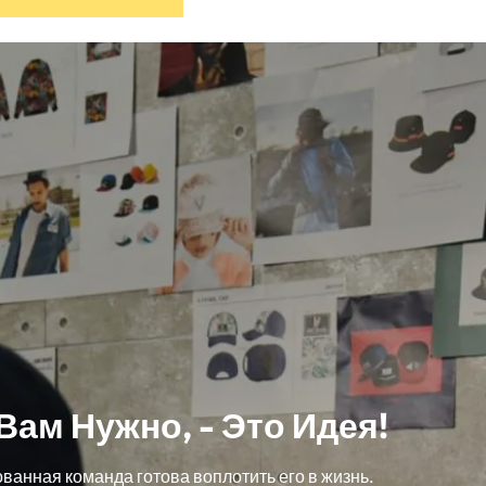
продукта
есть
о
несколько
ов.
вариантов.
ы
Варианты
можно
выбрать
на
е
странице
товара
 Вам Нужно, - Это Идея!
анная команда готова воплотить его в жизнь.