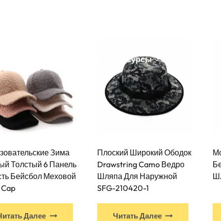
йте
Продукция
Услуги
Производство
 ЗАДАВАЕМЫЕ ВОПРОСЫ
Ресурсы
Связаться С
зовательские Зима
Плоский Широкий Ободок
М
ый Толстый 6 Панель
Drawstring Camo Ведро
Б
ть Бейсбол Меховой
Шляпа Для Наружной
Ш
 Cap
SFG-210420-1
У
Читать Далее
Читать Далее
этого