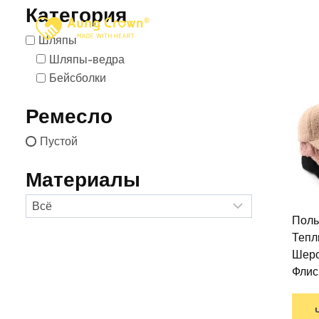
Перейти
Категория
к
Главная
О Са
Шляпы
контенту
Шляпы-ведра
Бейсболки
ЧАСТО
Ремесло
Пустой
Материалы
Поль
Тепл
Шерс
Флис