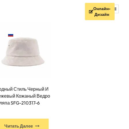
Онлайн-
Устойчивое Развитие
Дизайн
RU
одный Стиль Черный И
ежевый Кожаный Ведро
ляпа SFG-210317-6
У
Читать Далее
этого