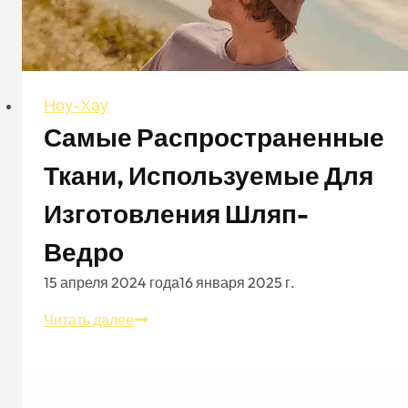
окантовкой
для
ценителей
моды
Ноу-Хау
Самые Распространенные
Ткани, Используемые Для
Изготовления Шляп-
Ведро
15 апреля 2024 года
16 января 2025 г.
Самые
Читать далее
распространенные
ткани,
используемые