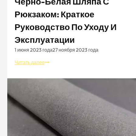
Черно-Белая Шляпа С
Рюкзаком: Краткое
Руководство По Уходу И
Эксплуатации
1 июня 2023 года
27 ноября 2023 года
Черно-
Читать далее
белая
шляпа
с
рюкзаком:
краткое
руководство
по
уходу
и