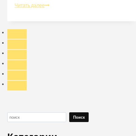
Каковы
Читать далее
стандарты
для
огнестойких
тканей
в
Великобритании?
Поиск
Поиск