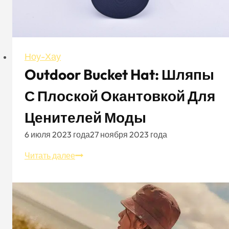
Ноу-Хау
Outdoor Bucket Hat: Шляпы
С Плоской Окантовкой Для
Ценителей Моды
6 июля 2023 года
27 ноября 2023 года
Outdoor
Читать далее
Bucket
Hat:
шляпы
с
плоской