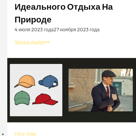
Идеального Отдыха На
Природе
4 июля 2023 года
27 ноября 2023 года
Шляпа-
Читать далее
ведро
Safari
для
идеального
отдыха
на
природе
Ноу-Хау