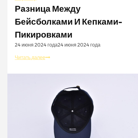
Разница Между
Бейсболками И Кепками-
Пикировками
24 июня 2024 года
24 июня 2024 года
Разница
Читать далее
между
бейсболками
и
кепками-
пикировками