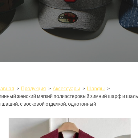
лавная
Продукция
Аксессуары
Шарфы
линный женский мягкий полиэстеровый зимний шарф и шаль
ышащий, с восковой отделкой, однотонный