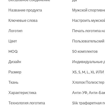
Название продукта
Мужской спортивн
Ключевые слова
Настроить мужско
Логотип
Печать логотипа на
Цвет
Пользовательский
MOQ
50 комплектов
Дизайн
Индивидуальные 
Размер
XS, S, M, L, XL ИЛ
Ткань
Хлопок Полиэстер
Характеристика
Анти-УФ, Анти-Ба
Технология логотипа
Slik трафаретная 