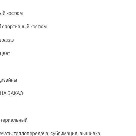
ый костюм
й спортивный костюм
 заказ
 цвет
дизайны
И НА ЗАКАЗ
ктериальный
печать, теплопередача, сублимация, вышивка