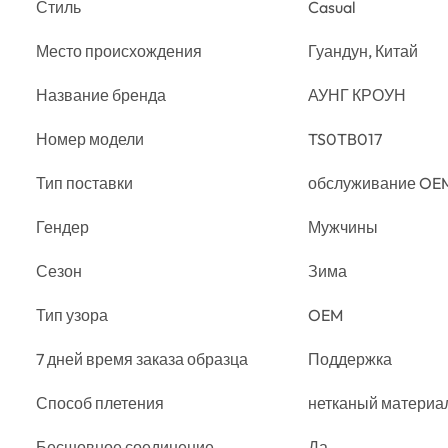
Стиль
Casual
Место происхождения
Гуандун, Китай
Название бренда
АУНГ КРОУН
Номер модели
TS0TB017
Тип поставки
обслуживание OE
Гендер
Мужчины
Сезон
Зима
Тип узора
OEM
7 дней время заказа образца
Поддержка
Способ плетения
нетканый материа
Бесшовное соединение
Да