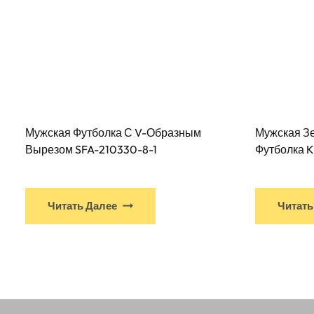
Мужская Футболка С V-Образным
Мужская З
Вырезом SFA-210330-8-1
Футболка K
У
Читать Далее
Читать
этого
продукта
есть
несколько
вариантов.
Варианты