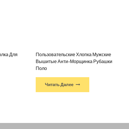
олка Для
Пользовательские Хлопка Мужские
Вышитые Анти-Морщинка Рубашки
Поло
Читать Далее
ого
одукта
ть
сколько
риантов.
рианты