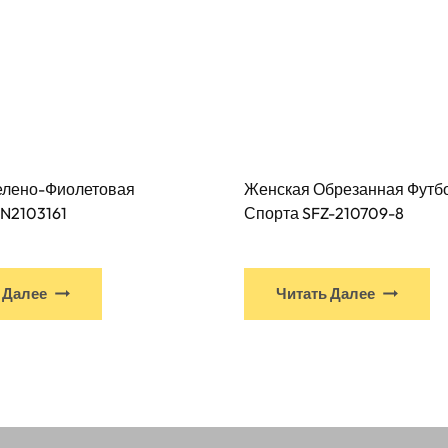
елено-Фиолетовая
Женская Обрезанная Футб
N2103161
Спорта SFZ-210709-8
У
У
 Далее
Читать Далее
этого
эт
продукта
пр
есть
ес
несколько
не
вариантов.
ва
Варианты
Ва