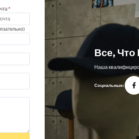
чта
*
язательно)
Все, Что
Наша квалифициров
Социальные: