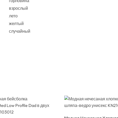
горловина
взрослый
лето
желтый
случайный