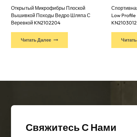
Открытый Микрофибры Плоской
Спортивная
Вышивкой Походы Ведро Шляпа С
Low Profil
Веревкой KN2102204
KN2103012
У
Читать Далее
Читать
этого
продукта
есть
несколько
вариантов.
Варианты
можно
выбрать
на
странице
товара
Свяжитесь С Нами