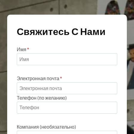
выбрать
на
странице
Свяжитесь С Нами
товара
Имя
*
Электронная почта
*
Телефон (по желанию)
Компания (необязательно)