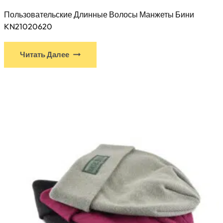
Пользовательские Длинные Волосы Манжеты Бини
KN21020620
У
Читать Далее
этого
продукта
есть
несколько
вариантов.
Варианты
можно
выбрать
на
странице
товара