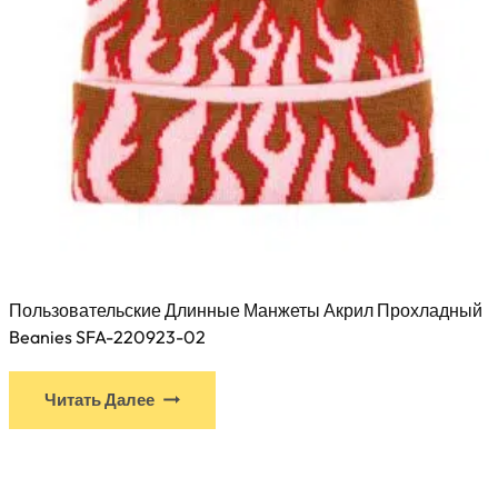
Пользовательские Длинные Манжеты Акрил Прохладный
Beanies SFA-220923-02
У
Читать Далее
этого
продукта
есть
несколько