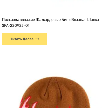
Пользовательские Жаккардовые Бини Вязаная Шапка
SFA-220923-01
У
Читать Далее
этого
продукта
есть
несколько
вариантов.
Варианты
можно
выбрать
на
странице
товара