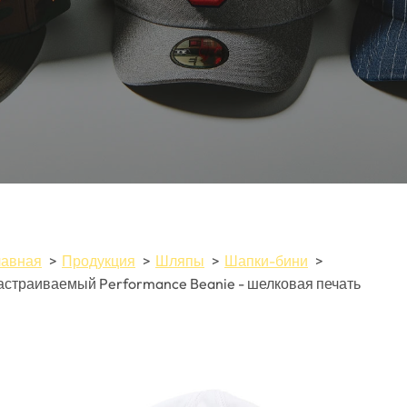
лавная
Продукция
Шляпы
Шапки-бини
астраиваемый Performance Beanie - шелковая печать