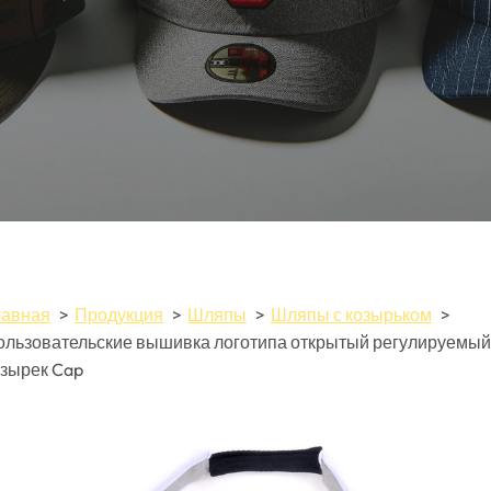
лавная
Продукция
Шляпы
Шляпы с козырьком
ользовательские вышивка логотипа открытый регулируемый
озырек Cap