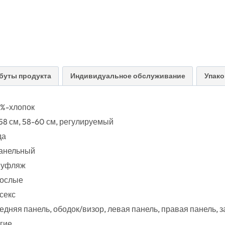
буты продукта
Индивидуальное обслуживание
Упако
%-хлопок
58 см, 58-60 см, регулируемый
да
анельный
муфляж
ослые
секс
едняя панель, ободок/визор, левая панель, правая панель, з
гие