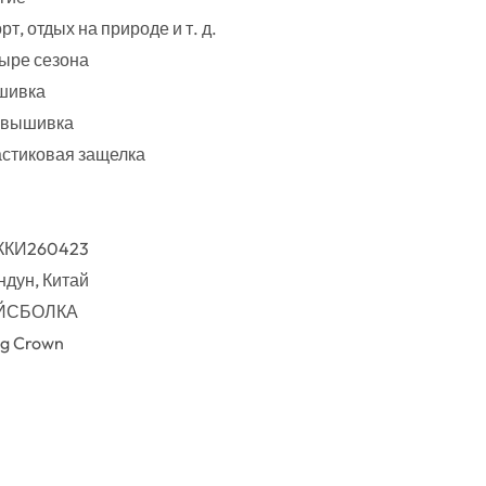
рт, отдых на природе и т. д.
ыре сезона
шивка
-вышивка
стиковая защелка
ККИ260423
ндун, Китай
ЙСБОЛКА
g Crown