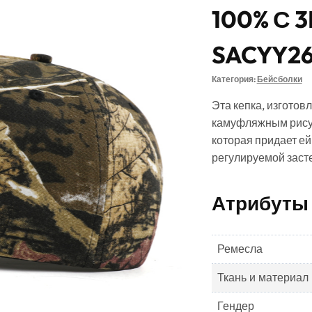
100% С 
SACYY2
Категория:
Бейсболки
Эта кепка, изгото
камуфляжным рисун
которая придает е
регулируемой заст
Атрибуты
Ремесла
Ткань и материал
Гендер