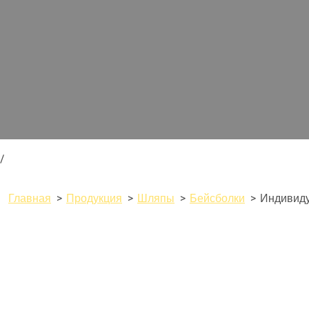
/
Главная
Продукция
Шляпы
Бейсболки
Индивиду