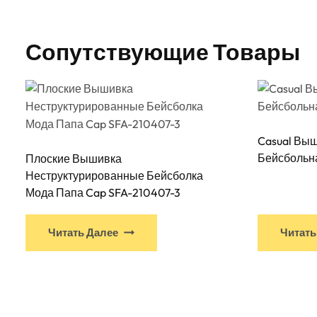
Сопутствующие Товары
Casual Вы
Бейсбольн
Плоские Вышивка
Неструктурированные Бейсболка
Мода Папа Cap SFA-210407-3
У
Читать Далее
Читать
этого
продукта
есть
несколько
вариантов.