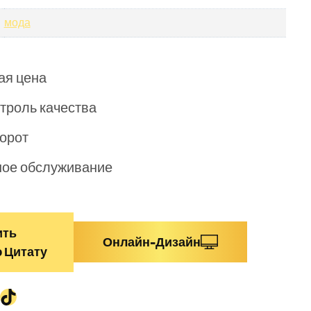
мода
ая цена
троль качества
орот
ое обслуживание
ить
Онлайн-Дизайн
 Цитату
am
App
edIn
ouTube
TikTok