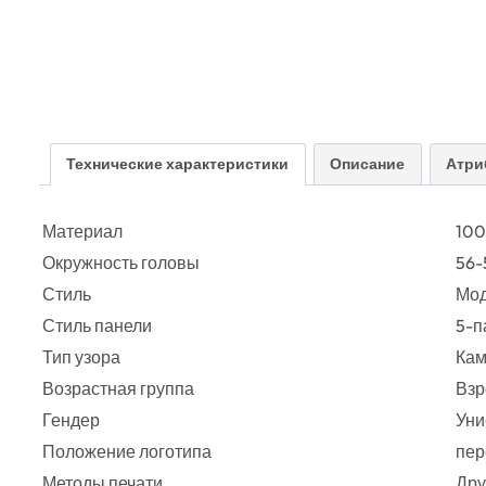
Технические характеристики
Описание
Атри
Материал
100
Окружность головы
56-
Стиль
Мо
Стиль панели
5-п
Тип узора
Ка
Возрастная группа
Взр
Гендер
Уни
Положение логотипа
пер
Методы печати
Дру