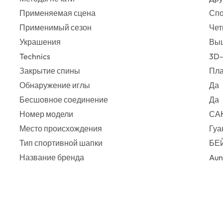
Применяемая сцена
Спо
Применимый сезон
Чет
Украшения
Вы
Technics
3D
Закрытие спины
Пла
Обнаружение иглы
Да
Бесшовное соединение
Да
Номер модели
СА
Место происхождения
Гуа
Тип спортивной шапки
БЕ
Название бренда
Aun