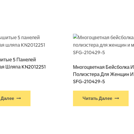
шитые 5 Панелей
ая Шляпа KN2012251
Многоцветная Бейсболка И
Полиэстера Для Женщин И
SFG-210429-5
У
У
 Далее
Читать Далее
этого
эт
продукта
пр
есть
ес
несколько
не
вариантов.
ва