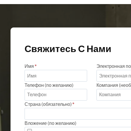
Варианты
можно
выбрать
на
странице
товара
Свяжитесь С Нами
Имя
*
Электронная по
Телефон (по желанию)
Компания (необ
Страна (обязательно)
*
Вложение (по желанию)