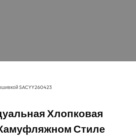
-вышивкой SACYY260423
уальная Хлопковая
 Камуфляжном Стиле