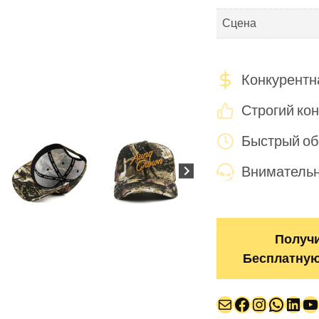
Сцена
Конкурентн
Строгий кон
Быстрый об
Внимательн
Получ
Бесплатную
Почта
Facebook
Instagr
Whats
Link
Y