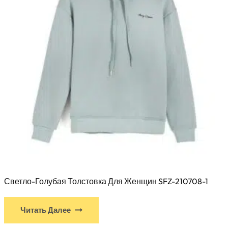
на
странице
товара
Светло-Голубая Толстовка Для Женщин SFZ-210708-1
У
Читать Далее
этого