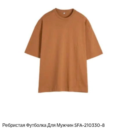
Варианты
можно
выбрать
на
странице
товара
Ребристая Футболка Для Мужчин SFA-210330-8