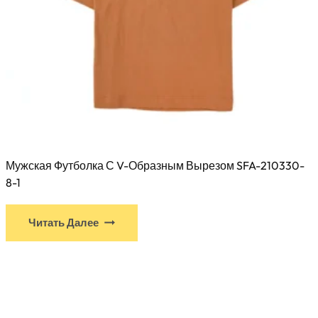
Мужская Футболка С V-Образным Вырезом SFA-210330-
8-1
У
Читать Далее
этого
продукта
есть
несколько
вариантов.