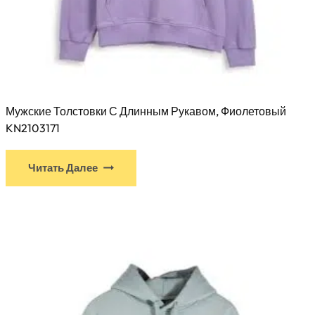
Мужские Толстовки С Длинным Рукавом, Фиолетовый
KN2103171
У
Читать Далее
этого
продукта
есть
несколько
вариантов.
Варианты
можно
выбрать