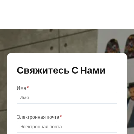
продукта
есть
несколько
вариантов.
Варианты
можно
выбрать
на
странице
Свяжитесь С Нами
товара
Имя
*
Электронная почта
*