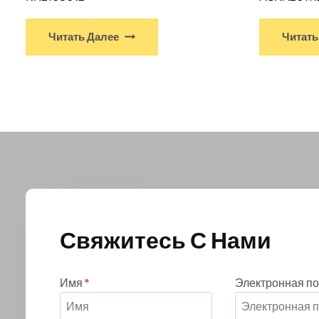
У
Читать Далее
Читать
этого
продукта
есть
несколько
вариантов.
Варианты
можно
выбрать
на
странице
товара
Свяжитесь С Нами
Имя
*
Электронная по