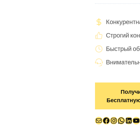
Конкурентн
Строгий кон
Быстрый об
Внимательн
Получ
Бесплатную
Почта
Facebook
Instagr
Whats
Link
Y