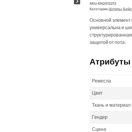
SKU:
KN2012212
Категории:
Шляпы
,
Бейс
Основной элемент 
универсальна и ши
структурированная,
защитой от пота.
Атрибуты
Ремесла
Цвет
Ткань и материал
Гендер
Сцена