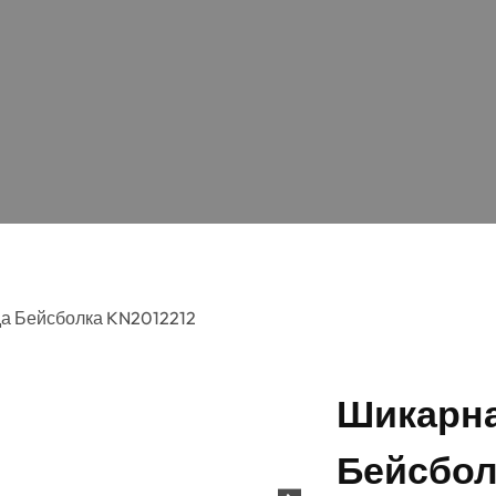
а Бейсболка KN2012212
Шикарна
Бейсбол