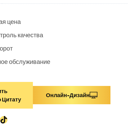
ая цена
троль качества
орот
ое обслуживание
ить
Онлайн-Дизайн
 Цитату
am
App
edIn
ouTube
TikTok