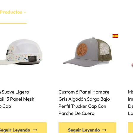
Productos
Servicios
Fabricación
Sostenibilida
Recursos
Póngase En Contacto Con
ES
 Suave Ligero
Custom 6 Panel Hombre
Ma
ill 5 Panel Mesh
Gris Algodón Sarga Bajo
Im
 Cap
Perfil Trucker Cap Con
De
Parche De Cuero
La
Seguir Leyendo
Seguir Leyendo