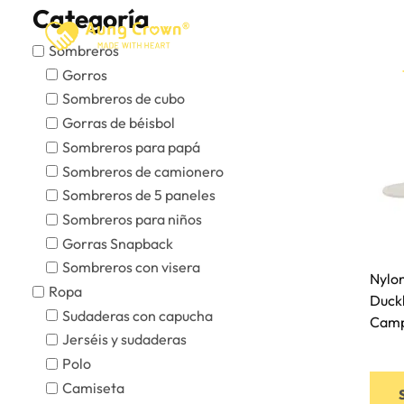
Saltar
Categoría
al
Inicio
Acerca De
Sombreros
Contenido
Gorros
Sombreros de cubo
Gorras de béisbol
Sombreros para papá
Sombreros de camionero
Sombreros de 5 paneles
Sombreros para niños
Gorras Snapback
Sombreros con visera
Nylon
Ropa
Duckb
Sudaderas con capucha
Camp
Jerséis y sudaderas
Polo
Camiseta