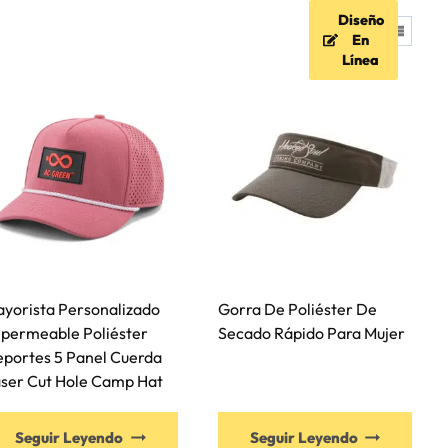
Diseño
d
PREGUNTAS FRECUENTES
En
Línea
yorista Personalizado
Gorra De Poliéster De
permeable Poliéster
Secado Rápido Para Mujer
portes 5 Panel Cuerda
ser Cut Hole Camp Hat
Seguir Leyendo
Seguir Leyendo