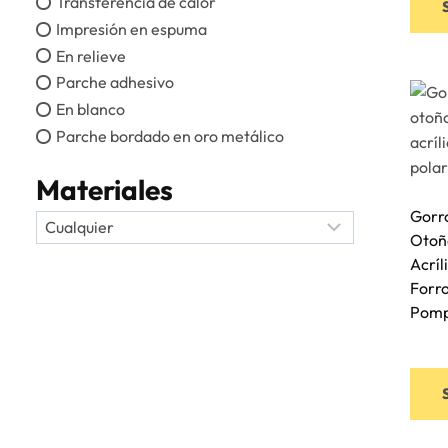
Transferencia de calor
Impresión en espuma
En relieve
Parche adhesivo
En blanco
Parche bordado en oro metálico
Materiales
Gorr
Otoño
Acríl
Forro
Pomp