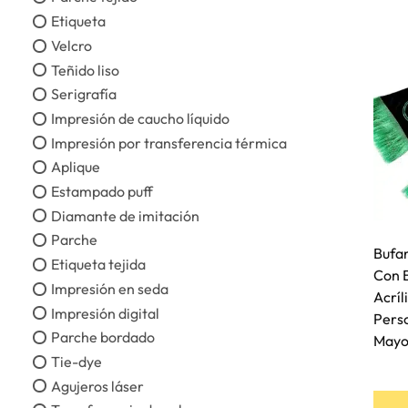
Etiqueta
Velcro
Teñido liso
Serigrafía
Impresión de caucho líquido
Impresión por transferencia térmica
Aplique
Estampado puff
Diamante de imitación
Parche
Bufa
Etiqueta tejida
Con B
Impresión en seda
Acríl
Impresión digital
Perso
Parche bordado
Mayo
Tie-dye
Agujeros láser