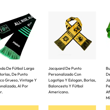
tiene
tiene
múltiples
múltiple
variantes.
variant
Las
Las
opciones
opcione
se
se
pueden
pueden
elegir
elegir
en
en
la
la
página
página
nda De Fútbol Larga
Jacquard De Punto
Bu
de
de
orlas, De Punto
Personalizado Con
De
producto
product
ico Grueso, Vintage Y
Logotipo Y Eslogan, Borlas,
Ja
nalizada, Al Por
Baloncesto Y Fútbol
Pe
r.
Americano.
Af
Mí