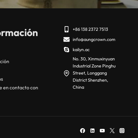
ormación
+86 138 2372 7513
info@aungcrown.com
kailyn.ac
No. 30, Xinmuxinyuan
ción
Industrial Zone Pinghu
Street, Longgang
os
District Shenzhen,
 en contacto con
China