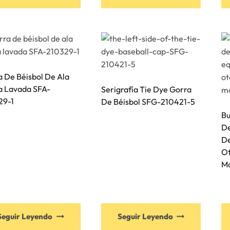
 De Béisbol De Ala
a Lavada SFA-
Serigrafía Tie Dye Gorra
29-1
De Béisbol SFG-210421-5
Bu
De
De
Ot
M
Este
Este
Seguir Leyendo
Seguir Leyendo
producto
product