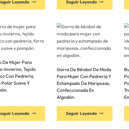
Seguir Leyendo
Seguir Leyendo
o De Mujer Para
-Invierno, Tejido
Gorra De Béisbol De Moda
Bu
ico Con Pedrería,
Para Mujer Con Pedrería Y
Po
 Polar Suave Y
Estampado De Mariposas,
Pa
ón.
Confeccionada En
Tr
Algodón.
En
Seguir Leyendo
Seguir Leyendo