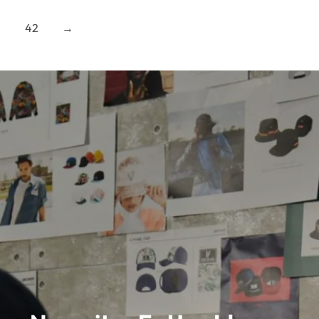
1
42
→