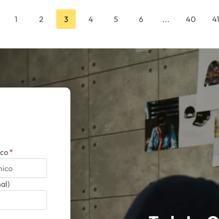
1
2
3
4
5
6
...
40
4
ico
*
al)