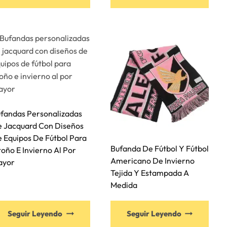
fandas Personalizadas
 Jacquard Con Diseños
 Equipos De Fútbol Para
Bufanda De Fútbol Y Fútbol
oño E Invierno Al Por
Americano De Invierno
ayor
Tejida Y Estampada A
Medida
Seguir Leyendo
Seguir Leyendo
o