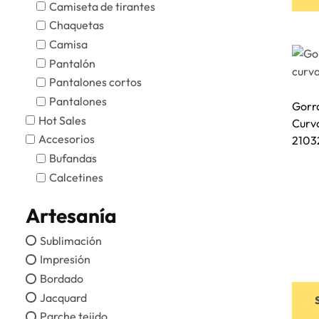
Camiseta de tirantes
Chaquetas
Camisa
Pantalón
Pantalones cortos
Pantalones
Gorra
Hot Sales
Curv
Accesorios
2103
Bufandas
Calcetines
Artesanía
Sublimación
Impresión
Bordado
Jacquard
Parche tejido