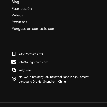
Blog
Fabricación
Vídeos
Recursos
Póngase en contacto con
+86 138 2372 7513
info@aungcrown.com
kailyn.ac
No. 30, Xinmuxinyuan Industrial Zone Pinghu Street,
Longgang District Shenzhen, China