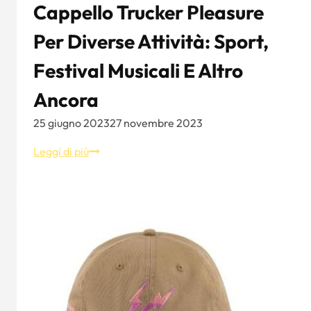
Cappello Trucker Pleasure
Per Diverse Attività: Sport,
Festival Musicali E Altro
Ancora
25 giugno 2023
27 novembre 2023
Cappello
Leggi di più
Trucker
Pleasure
per
diverse
attività:
Sport,
festival
musicali
e