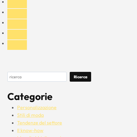
berretto
da
baseball
snapback
nero
da
uomo
Cerca
Ricerca
Categorie
Personalizzazione
Stili di moda
Tendenze del settore
Il know-how