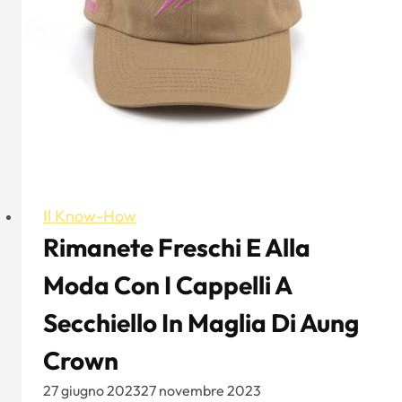
altro
ancora
Il Know-How
Rimanete Freschi E Alla
Moda Con I Cappelli A
Secchiello In Maglia Di Aung
Crown
27 giugno 2023
27 novembre 2023