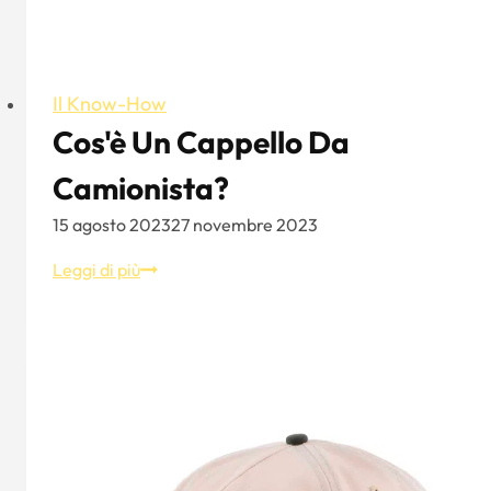
Il Know-How
Cos'è Un Cappello Da
Camionista?
15 agosto 2023
27 novembre 2023
Cos'è
Leggi di più
un
cappello
da
camionista?