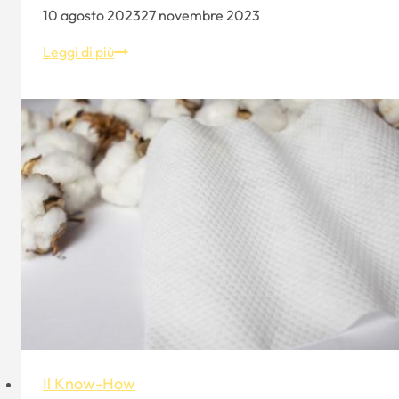
10 agosto 2023
27 novembre 2023
Conoscenza
Leggi di più
del
cappello:
Il
design
del
cappello
-
Aung
Crown
Il Know-How