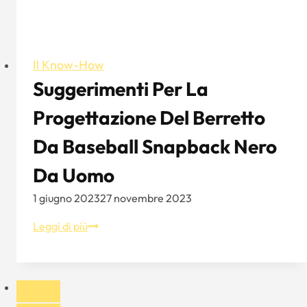
Il Know-How
Suggerimenti Per La
Progettazione Del Berretto
Da Baseball Snapback Nero
Da Uomo
1 giugno 2023
27 novembre 2023
Suggerimenti
Leggi di più
per
la
progettazione
del