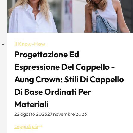
da
donna
Aung
Crown:
La
miscela
Il Know-How
perfetta
Progettazione Ed
di
stile
Espressione Del Cappello -
e
comfort
Aung Crown: Stili Di Cappello
Di Base Ordinati Per
Materiali
22 agosto 2023
27 novembre 2023
Progettazione
Leggi di più