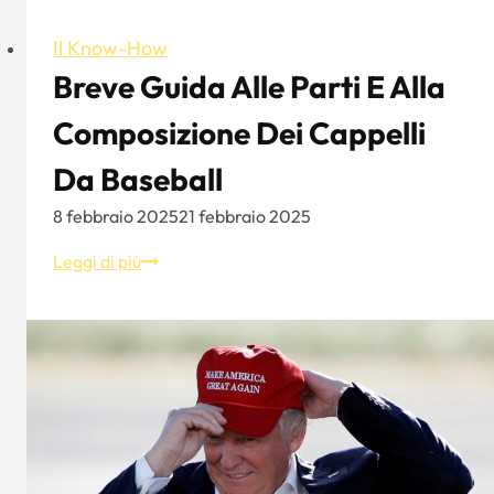
Il Know-How
Breve Guida Alle Parti E Alla
Composizione Dei Cappelli
Da Baseball
8 febbraio 2025
21 febbraio 2025
Breve
Leggi di più
guida
alle
parti
e
alla
composizione
dei
cappelli