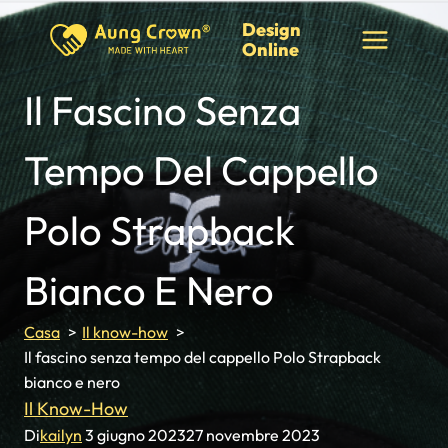
Vai
Design
al
Online
contenuto
Il Fascino Senza
Tempo Del Cappello
Polo Strapback
Bianco E Nero
Casa
Il know-how
Il fascino senza tempo del cappello Polo Strapback
bianco e nero
Il Know-How
Di
kailyn
3 giugno 2023
27 novembre 2023