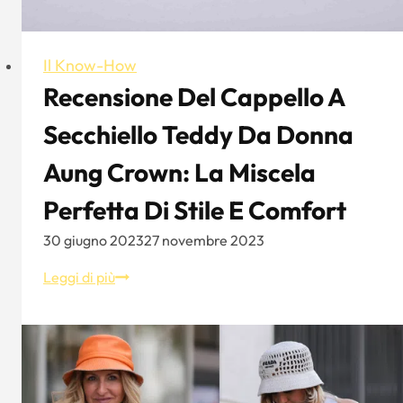
Il Know-How
Recensione Del Cappello A
Secchiello Teddy Da Donna
Aung Crown: La Miscela
Perfetta Di Stile E Comfort
30 giugno 2023
27 novembre 2023
Recensione
Leggi di più
del
cappello
a
secchiello
Teddy