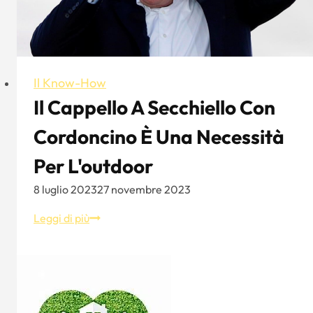
da
baseball
Il Know-How
Il Cappello A Secchiello Con
Cordoncino È Una Necessità
Per L'outdoor
8 luglio 2023
27 novembre 2023
Il
Leggi di più
cappello
a
secchiello
con
cordoncino