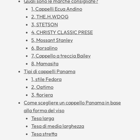
Quali sono le marche consigliate?
1, Cappelli Ecua Andino
2, THE.H.WDOG
3, STETSON
4, CHRISTY CLASSIC PRESE
5, Mossant Stanley
6, Borsalino
7, Cappello a treccia Bailey
8, Mamasita
Tipi di cappelli Panama
1, stile Fedora
2, Optimo
3, fioriera
Come scegliere un cappello Panama in base
alla forma del viso
Tesa larga
Tesa di media larghezza
Tesa stretta