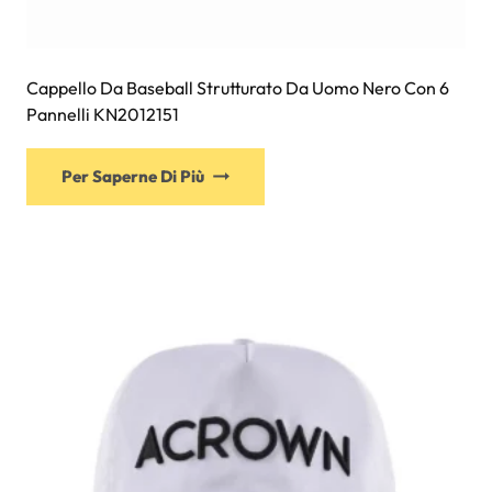
Cappello Da Baseball Strutturato Da Uomo Nero Con 6
Pannelli KN2012151
Questo
Per Saperne Di Più
prodotto
ha
più
varianti.
Le
opzioni
possono
essere
scelte
nella
pagina
del