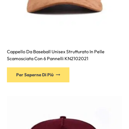
Cappello Da Baseball Unisex Strutturato In Pelle
Scamosciata Con 6 Pannelli KN2102021
Questo
Per Saperne Di Più
prodotto
ha
più
varianti.
Le
opzioni
possono
essere