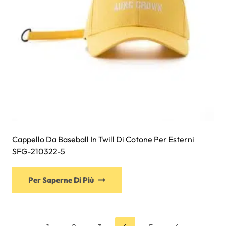
nella
pagina
del
prodotto
Cappello Da Baseball In Twill Di Cotone Per Esterni
SFG-210322-5
Questo
Per Saperne Di Più
prodotto
ha
più
varianti.