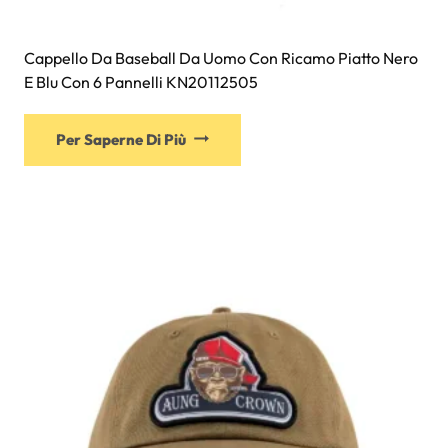
Cappello Da Baseball Da Uomo Con Ricamo Piatto Nero
E Blu Con 6 Pannelli KN20112505
Questo
Per Saperne Di Più
prodotto
ha
più
varianti.
Le
opzioni
possono
essere
scelte
nella
pagina
del