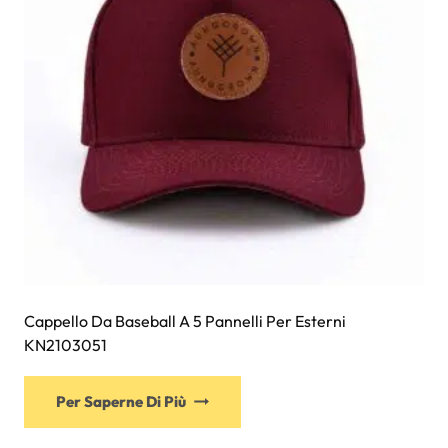
scelte
nella
pagina
del
prodotto
Cappello Da Baseball A 5 Pannelli Per Esterni
KN2103051
Questo
Per Saperne Di Più
prodotto
ha