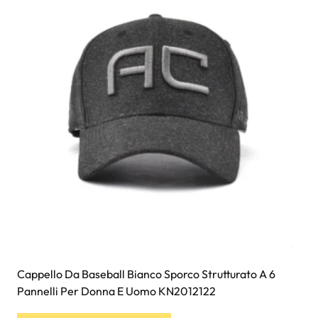
opzioni
possono
essere
scelte
nella
pagina
del
prodotto
Cappello Da Baseball Bianco Sporco Strutturato A 6
Pannelli Per Donna E Uomo KN2012122