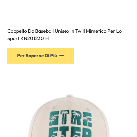
Cappello Da Baseball Unisex In Twill Mimetico Per Lo
Sport KN2012301-1
Questo
Per Saperne Di Più
prodotto
ha
più
varianti.
Le
opzioni
possono
essere
scelte
nella
pagina