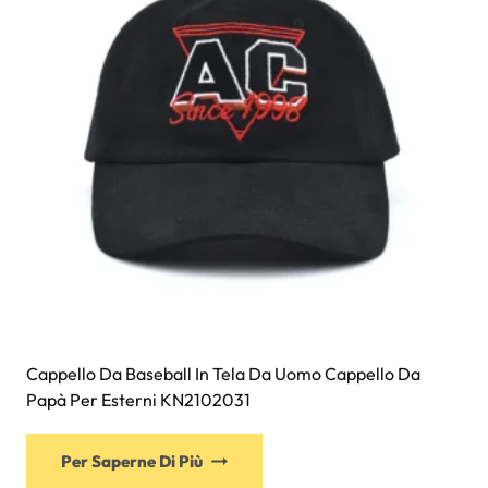
essere
scelte
nella
pagina
del
prodotto
Cappello Da Baseball In Tela Da Uomo Cappello Da
Papà Per Esterni KN2102031
Questo
Per Saperne Di Più
prodotto