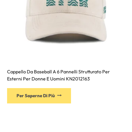
del
prodotto
Cappello Da Baseball A 6 Pannelli Strutturato Per
Esterni Per Donne E Uomini KN2012163
Questo
Per Saperne Di Più
prodotto
ha
più
varianti.
Le