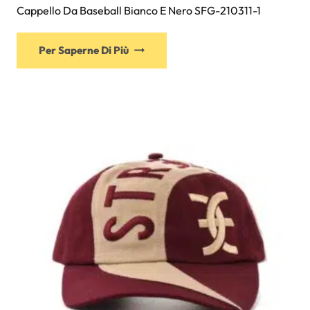
Cappello Da Baseball Bianco E Nero SFG-210311-1
Questo
Per Saperne Di Più
prodotto
ha
più
varianti.
Le
opzioni
possono
essere
scelte
nella
pagina
del
prodotto