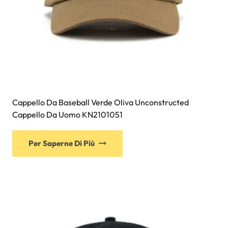
prodotto
Cappello Da Baseball Verde Oliva Unconstructed
Cappello Da Uomo KN2101051
Questo
Per Saperne Di Più
prodotto
ha
più
varianti.
Le
opzioni
possono