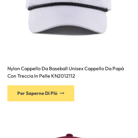
prodotto
Nylon Cappello Da Baseball Unisex Cappello Da Papà
Con Treccia In Pelle KN2012112
Questo
Per Saperne Di Più
prodotto
ha
più
varianti.
Le
opzioni