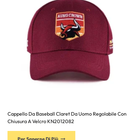
possono
essere
scelte
nella
pagina
del
prodotto
Cappello Da Baseball Claret Da Uomo Regolabile Con
Chiusura A Velcro KN2012082
Questo
Per Saperne Di Più