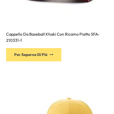
Cappello Da Baseball Khaki Con Ricamo Piatto SFA-
210331-1
Questo
Per Saperne Di Più
prodotto
ha
più
varianti.
Le
opzioni
possono
essere
scelte