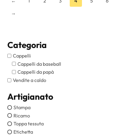
←
1
2
3
4
5
6
Le
→
opzioni
possono
essere
scelte
Categoria
nella
pagina
Cappelli
del
Cappelli da baseball
prodotto
Cappelli da papà
Vendite a caldo
Artigianato
Stampa
Ricamo
Toppa tessuta
Etichetta