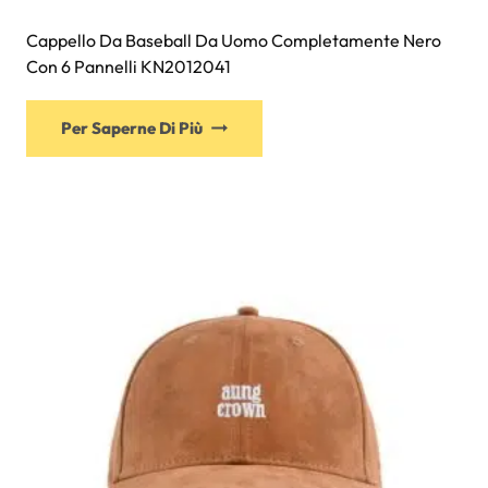
Cappello Da Baseball Da Uomo Completamente Nero
Con 6 Pannelli KN2012041
Questo
Per Saperne Di Più
prodotto
ha
più
varianti.
Le
opzioni
possono
essere
scelte
nella
pagina
del
prodotto