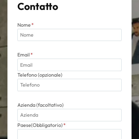
Contatto
pagina
del
prodotto
Nome
*
Email
*
Telefono (opzionale)
Azienda (facoltativo)
Paese(Obbligatorio)
*