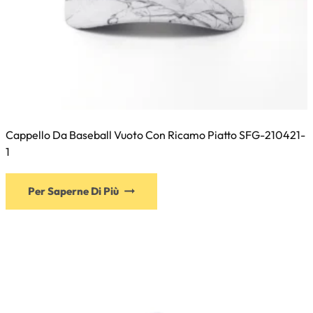
Cappello Da Baseball Vuoto Con Ricamo Piatto SFG-210421-
1
Questo
Per Saperne Di Più
prodotto
ha
più
varianti.
Le
opzioni
possono