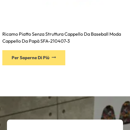
Ricamo Piatto Senza Struttura Cappello Da Baseball Moda
Cappello Da Papà SFA-210407-3
Questo
Per Saperne Di Più
prodotto
ha
più
varianti.
Le
opzioni
possono
essere
scelte
nella