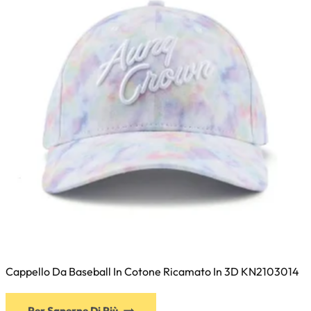
essere
scelte
nella
pagina
del
prodotto
Cappello Da Baseball In Cotone Ricamato In 3D KN2103014
Questo
Per Saperne Di Più