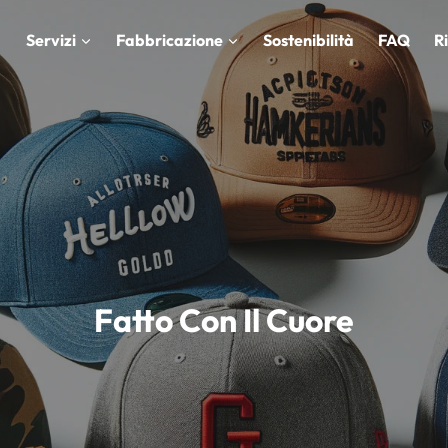
Servizi
Fabbricazione
Sostenibilità
FAQ
R
Fatto Con Il Cuore