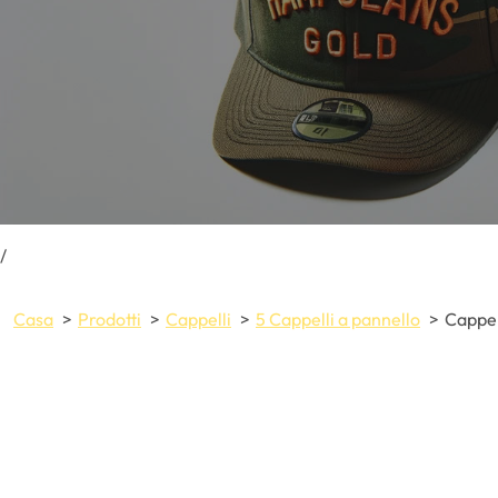
/
Casa
Prodotti
Cappelli
5 Cappelli a pannello
Cappel