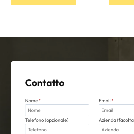
prodotto
ha
più
varianti.
Le
opzioni
possono
essere
scelte
nella
pagina
Contatto
del
prodotto
Nome
*
Email
*
Telefono (opzionale)
Azienda (facolta