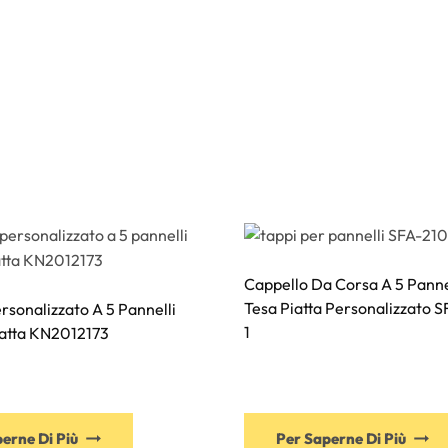
Cappello Da Corsa A 5 Panne
Tesa Piatta Personalizzato 
rsonalizzato A 5 Pannelli
1
iatta KN2012173
Questo
erne Di Più
Per Saperne Di Più