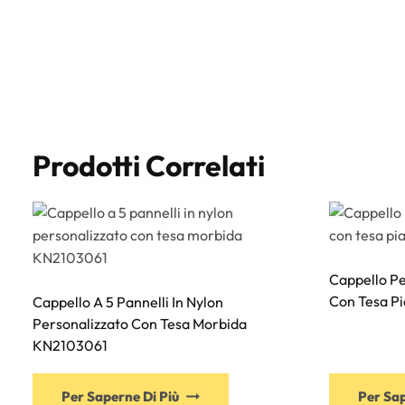
Prodotti Correlati
Cappello Pe
Con Tesa P
Cappello A 5 Pannelli In Nylon
Personalizzato Con Tesa Morbida
KN2103061
Questo
Per Saperne Di Più
Per Sap