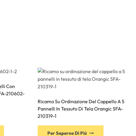
lli Con
SFA-210602-
Ricamo Su Ordinazione Del Cappello A 5
Pannelli In Tessuto Di Tela Orangic SFA-
210319-1
Questo
Questo
Per Saperne Di Più