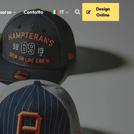
Design
isorse
Contatto
IT
Online