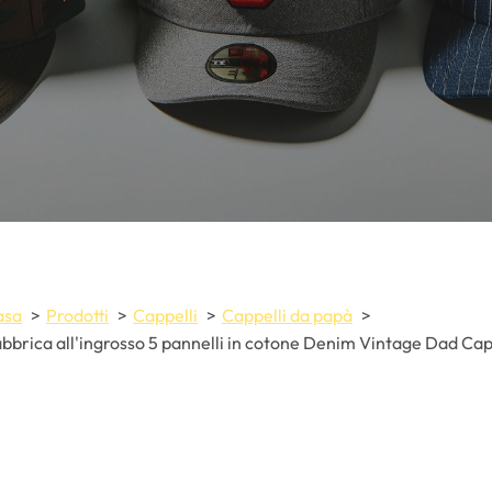
asa
Prodotti
Cappelli
Cappelli da papà
bbrica all'ingrosso 5 pannelli in cotone Denim Vintage Dad Ca