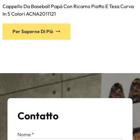
Cappello Da Baseball Papà Con Ricamo Piatto E Tesa Curva
In 5 Colori ACNA2011121
Questo
Per Saperne Di Più
prodotto
ha
più
varianti.
Le
opzioni
possono
essere
scelte
nella
Contatto
pagina
del
prodotto
Nome
*