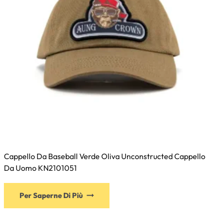
Cappello Da Baseball Verde Oliva Unconstructed Cappello
Da Uomo KN2101051
Questo
Per Saperne Di Più
prodotto
ha