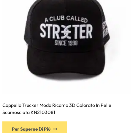
nella
pagina
del
prodotto
Cappello Trucker Moda Ricamo 3D Colorato In Pelle
Scamosciata KN2103081
Questo
Per Saperne Di Più
prodotto