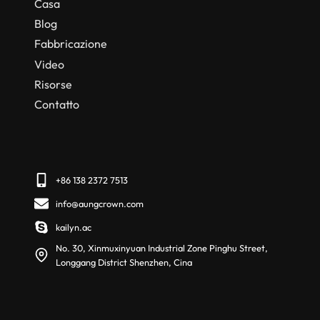
Casa
Blog
Fabbricazione
Video
Risorse
Contatto
+86 138 2372 7513
info@aungcrown.com
kailyn.ac
No. 30, Xinmuxinyuan Industrial Zone Pinghu Street,
Longgang District Shenzhen, Cina