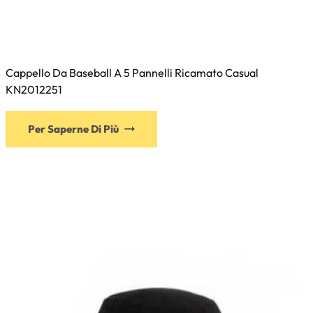
Cappello Da Baseball A 5 Pannelli Ricamato Casual
KN2012251
Questo
Per Saperne Di Più
prodotto
ha
più
varianti.
Le
opzioni
possono
essere
scelte
nella
pagina