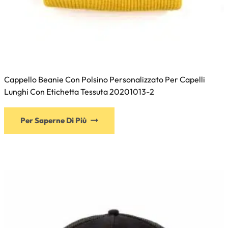
Cappello Beanie Con Polsino Personalizzato Per Capelli
Lunghi Con Etichetta Tessuta 20201013-2
Questo
Per Saperne Di Più
prodotto
ha
più
varianti.
Le
opzioni
possono
essere
scelte