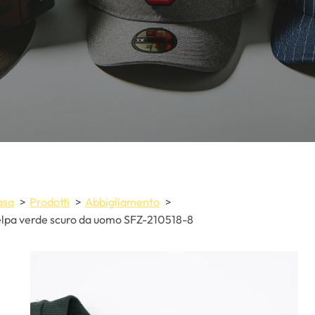
asa
Prodotti
Abbigliamento
lpa verde scuro da uomo SFZ-210518-8