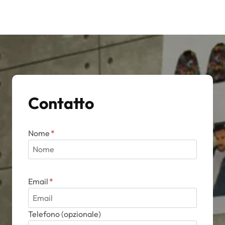
varianti.
Le
opzioni
possono
essere
scelte
nella
Contatto
pagina
del
prodotto
Nome
*
Email
*
Telefono (opzionale)