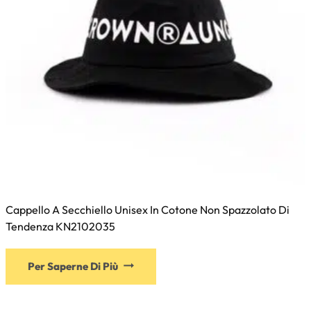
del
prodotto
Cappello A Secchiello Unisex In Cotone Non Spazzolato Di
Tendenza KN2102035
Questo
Per Saperne Di Più
prodotto
ha
più