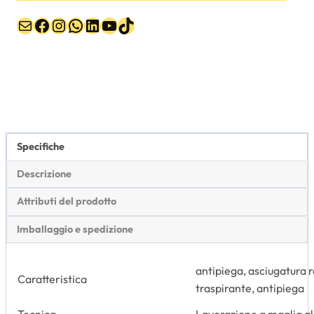
Email
Facebook
Instagram
WhatsApp
LinkedIn
YouTube
TikTok
Specifiche
Descrizione
Attributi del prodotto
Imballaggio e spedizione
antipiega, asciugatura ra
Caratteristica
traspirante, antipiega
Tecnica
Lavorazione a maglia a