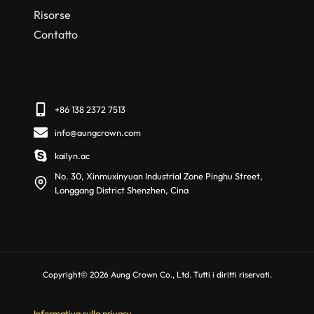
Risorse
Contatto
+86 138 2372 7513
info@aungcrown.com
kailyn.ac
No. 30, Xinmuxinyuan Industrial Zone Pinghu Street,
Longgang District Shenzhen, Cina
Copyright© 2026 Aung Crown Co., Ltd. Tutti i diritti riservati.
Informativa sulla privacy