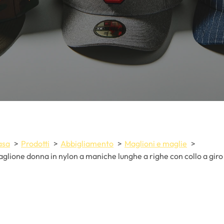
asa
Prodotti
Abbigliamento
Maglioni e maglie
glione donna in nylon a maniche lunghe a righe con collo a giro