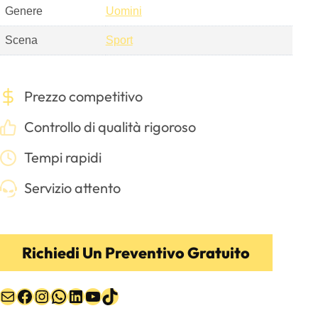
Genere
Uomini
Scena
Sport
Prezzo competitivo
Controllo di qualità rigoroso
Tempi rapidi
Servizio attento
Richiedi Un Preventivo Gratuito
Email
Facebook
Instagram
WhatsApp
LinkedIn
YouTube
TikTok