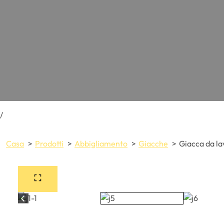
/
Casa
Prodotti
Abbigliamento
Giacche
Giacca da la