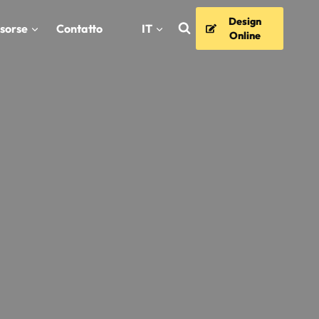
Design
isorse
Contatto
IT
Online