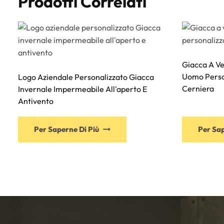
Prodotti Correlati
Giacca A V
Uomo Perso
Logo Aziendale Personalizzato Giacca
Cerniera
Invernale Impermeabile All'aperto E
Antivento
Per Saperne Di Più
Per Sap