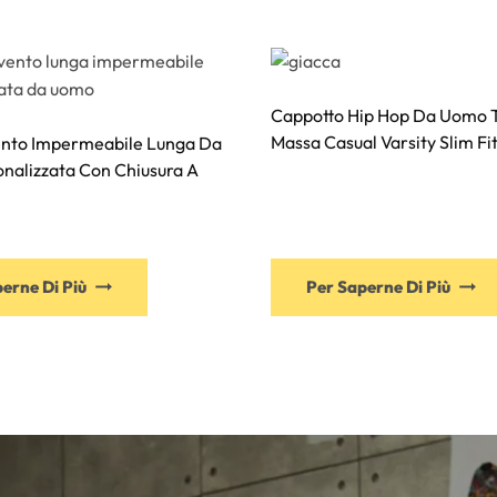
Cappotto Hip Hop Da Uomo T
Massa Casual Varsity Slim Fi
ento Impermeabile Lunga Da
nalizzata Con Chiusura A
erne Di Più
Per Saperne Di Più