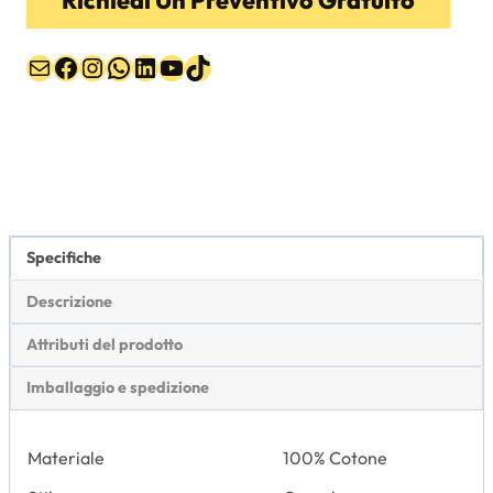
Richiedi Un Preventivo Gratuito
Email
Facebook
Instagram
WhatsApp
LinkedIn
YouTube
TikTok
Specifiche
Descrizione
Attributi del prodotto
Imballaggio e spedizione
Materiale
100% Cotone