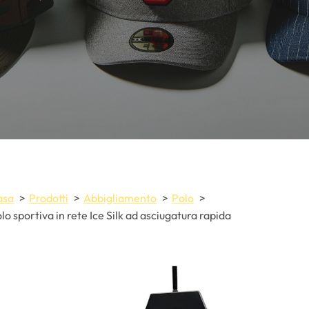
asa
Prodotti
Abbigliamento
Polo
lo sportiva in rete Ice Silk ad asciugatura rapida