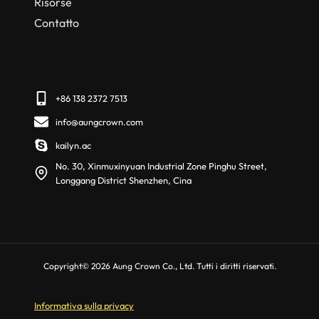
Risorse
Contatto
+86 138 2372 7513
info@aungcrown.com
kailyn.ac
No. 30, Xinmuxinyuan Industrial Zone Pinghu Street,
Longgang District Shenzhen, Cina
Copyright© 2026 Aung Crown Co., Ltd. Tutti i diritti riservati.
Informativa sulla privacy