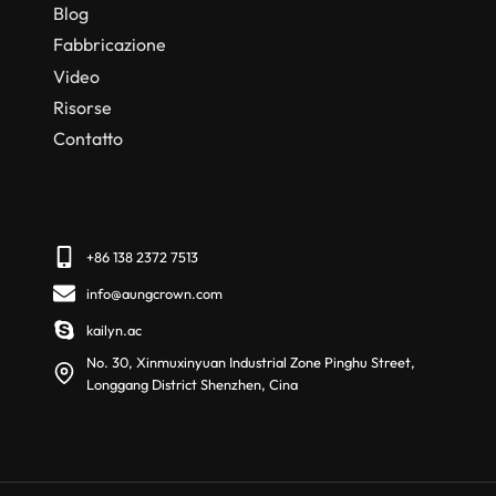
Blog
Fabbricazione
Video
Risorse
Contatto
+86 138 2372 7513
info@aungcrown.com
kailyn.ac
No. 30, Xinmuxinyuan Industrial Zone Pinghu Street,
Longgang District Shenzhen, Cina