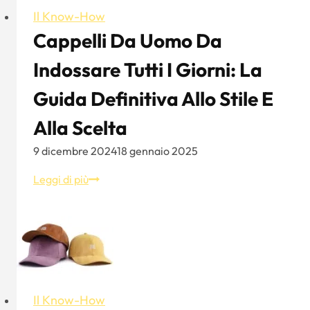
Il Know-How
Cappelli Da Uomo Da
Indossare Tutti I Giorni: La
Guida Definitiva Allo Stile E
Alla Scelta
9 dicembre 2024
18 gennaio 2025
Cappelli
Leggi di più
da
uomo
da
indossare
tutti
i
Il Know-How
giorni: