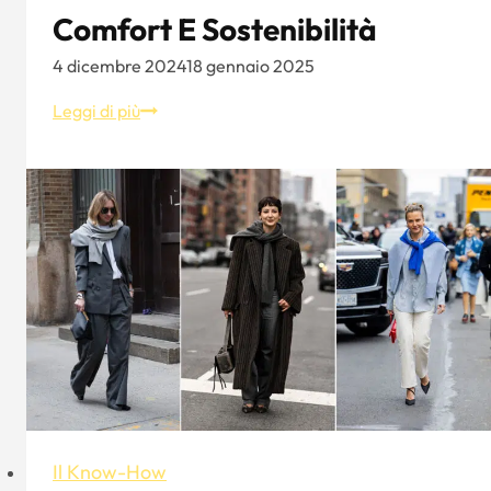
Comfort E Sostenibilità
4 dicembre 2024
18 gennaio 2025
I
Leggi di più
10
migliori
materiali
per
cappelli
personalizzati:
la
guida
definitiva
a
stile,
comfort
e
Il Know-How