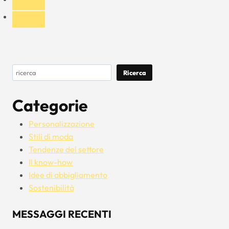
con
un
cappello
a
secchiello
Cerca
Ricerca
Categorie
Personalizzazione
Stili di moda
Tendenze del settore
Il know-how
Idee di abbigliamento
Sostenibilità
MESSAGGI RECENTI