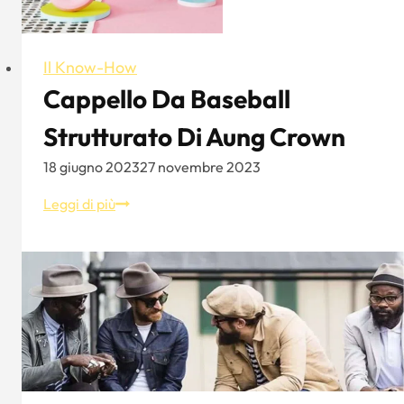
Il Know-How
Cappello Da Baseball
Strutturato Di Aung Crown
18 giugno 2023
27 novembre 2023
Cappello
Leggi di più
da
baseball
strutturato
di
Aung
Crown