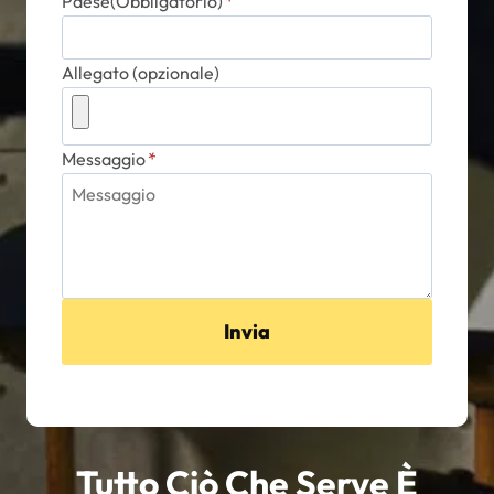
Paese(Obbligatorio)
*
Allegato (opzionale)
Messaggio
*
Invia
Tutto Ciò Che Serve È