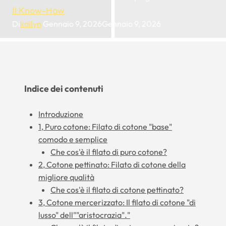
Il Know-How
Di
kailyn
Gennaio 9, 2026
Gennaio 9, 2026
Indice dei contenuti
Introduzione
1, Puro cotone: Filato di cotone "base"
comodo e semplice
Che cos'è il filato di puro cotone?
2, Cotone pettinato: Filato di cotone della
migliore qualità
Che cos'è il filato di cotone pettinato?
3, Cotone mercerizzato: Il filato di cotone "di
lusso" dell""aristocrazia"."