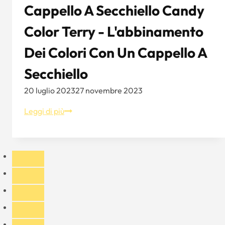
La
Cappello A Secchiello Candy
guida
Color Terry - L'abbinamento
definitiva
allo
Dei Colori Con Un Cappello A
stile
e
Secchiello
alla
20 luglio 2023
27 novembre 2023
scelta
Cappello
Leggi di più
a
secchiello
Candy
Color
Terry
-
L'abbinamento
dei
colori