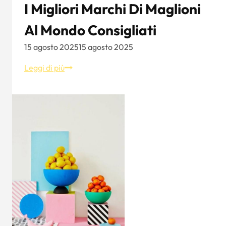
sostenibilità
I Migliori Marchi Di Maglioni
Al Mondo Consigliati
15 agosto 2025
15 agosto 2025
I
Leggi di più
migliori
marchi
di
maglioni
al
mondo
consigliati