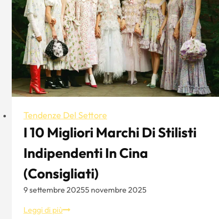
locali
britannici
più
famosi
Tendenze Del Settore
I 10 Migliori Marchi Di Stilisti
Indipendenti In Cina
(consigliati)
9 settembre 2025
5 novembre 2025
I
Leggi di più