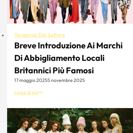
famose
di
Parigi
Tendenze Del Settore
Breve Introduzione Ai Marchi
Di Abbigliamento Locali
Britannici Più Famosi
17 maggio 2025
5 novembre 2025
Breve
Leggi di più
introduzione
ai
marchi
di
abbigliamento