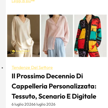
I
Leggi di più
copricapi
del
XX
secolo:
una
breve
storia
sociale
delle
donne
Tendenze Del Settore
Il Prossimo Decennio Di
Cappelleria Personalizzata:
Tessuto, Scenario E Digitale
6 luglio 2026
6 luglio 2026