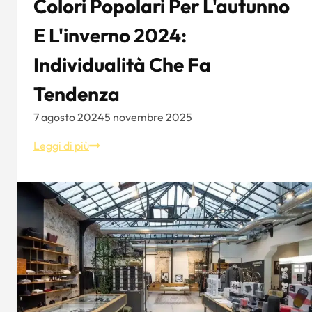
Colori Popolari Per L'autunno
E L'inverno 2024:
Individualità Che Fa
Tendenza
7 agosto 2024
5 novembre 2025
Colori
Leggi di più
popolari
per
l'autunno
e
l'inverno
2024:
Individualità
che
fa