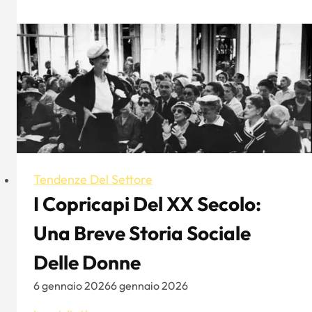
10
migliori
marchi
di
stilisti
indipendenti
in
Cina
(consigliati)
Tendenze Del Settore
I Copricapi Del XX Secolo:
Una Breve Storia Sociale
Delle Donne
6 gennaio 2026
6 gennaio 2026