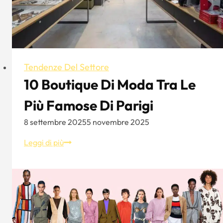
tendenza
Tendenze Del Settore
10 Boutique Di Moda Tra Le
Più Famose Di Parigi
8 settembre 2025
5 novembre 2025
10
Leggi di più
boutique
di
moda
tra
le
più