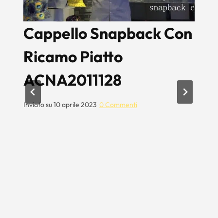
Cappello Snapback Con
A
Ricamo Piatto
S
ACNA2011128
In
Qu
un
Inviato su
10 aprile 2023
0 Commenti
de
fr