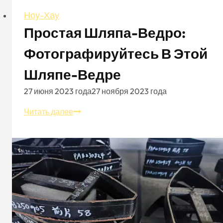
Ноу-Хау
Простая Шляпа-Ведро:
Фотографируйтесь В Этой
Шляпе-Ведре
27 июня 2023 года
27 ноября 2023 года
Простая
Читать далее
шляпа-
ведро:
фотографируйтесь
в
этой
шляпе-
ведре