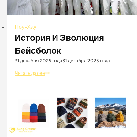
Ноу-Хау
История И Эволюция
Бейсболок
31 декабря 2025 года
31 декабря 2025 года
История
Читать далее
и
эволюция
бейсболок