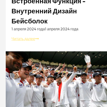
Встроенная Функция -
Внутренний Дизайн
Бейсболок
1 апреля 2024 года
1 апреля 2024 года
Встроенная
Читать далее
функция
-
внутренний
дизайн
бейсболок