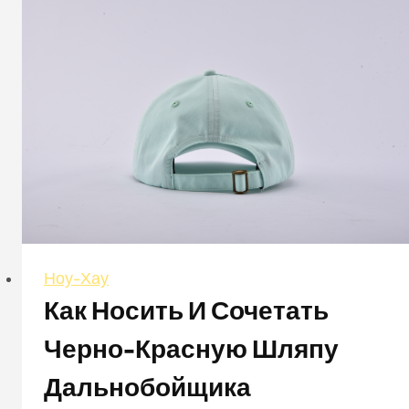
шляп
подразумевает
под
“изготовлением
формы”?
Ноу-Хау
Как Носить И Сочетать
Черно-Красную Шляпу
Дальнобойщика