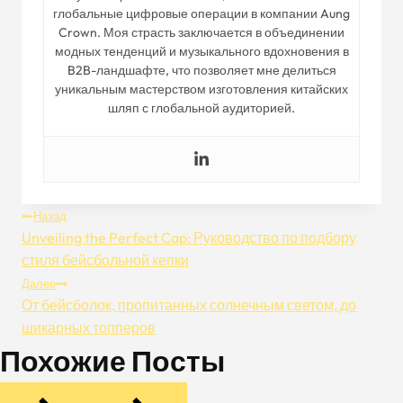
глобальные цифровые операции в компании Aung
Crown. Моя страсть заключается в объединении
модных тенденций и музыкального вдохновения в
B2B-ландшафте, что позволяет мне делиться
уникальным мастерством изготовления китайских
шляп с глобальной аудиторией.
Навигация
Назад
Unveiling the Perfect Cap: Руководство по подбору
По
стиля бейсбольной кепки
Далее
Записям
От бейсболок, пропитанных солнечным светом, до
шикарных топперов
Похожие Посты