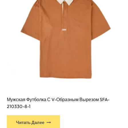
выбрать
на
странице
товара
Мужская Футболка С V-Образным Вырезом SFA-
210330-8-1
У
Читать Далее
этого