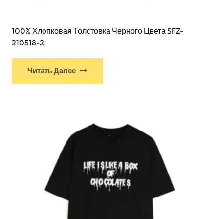
100% Хлопковая Толстовка Черного Цвета SFZ-
210518-2
У
Читать Далее
этого
продукта
есть
несколько
вариантов.
Варианты
можно
выбрать
на
странице
товара