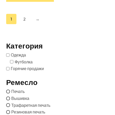
продукта
есть
несколько
1
2
→
вариантов.
Варианты
можно
выбрать
Категория
на
Одежда
странице
Футболка
товара
Горячие продажи
Ремесло
Печать
Вышивка
Трафаретная печать
Резиновая печать