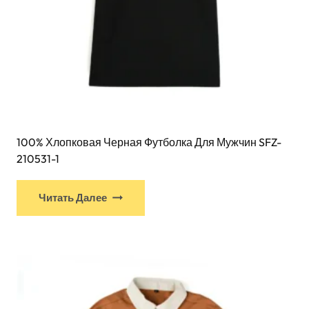
100% Хлопковая Черная Футболка Для Мужчин SFZ-
210531-1
У
Читать Далее
этого
продукта
есть
несколько
вариантов.
Варианты
можно