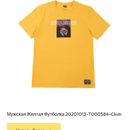
Мужская Желтая Футболка 20201013-T000584-Ckim
У