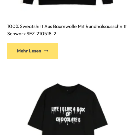
100% Sweatshirt Aus Baumwolle Mit Rundhalsausschnitt
Schwarz SFZ-210518-2
Dieses
Mehr Lesen
Produkt
weist
mehrere
Varianten
auf.
Die
Optionen
können
auf
der
Produktseite