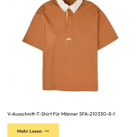
Optionen
können
auf
der
Produktseite
gewählt
werden
V-Ausschnitt-T-Shirt Für Männer SFA-210330-8-1
Dieses
Mehr Lesen
Produkt