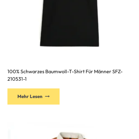
gewählt
werden
100% Schwarzes Baumwoll-T-Shirt Für Männer SFZ-
210531-1
Dieses
Mehr Lesen
Produkt
weist
mehrere
Varianten
auf.
Die