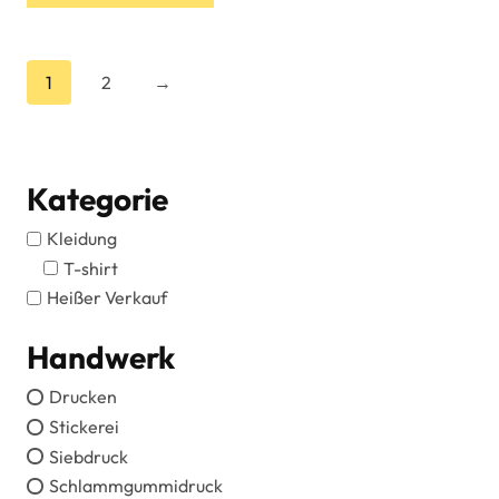
weist
mehrere
Varianten
1
2
→
auf.
Die
Optionen
können
Kategorie
auf
Kleidung
der
T-shirt
Produktseite
gewählt
Heißer Verkauf
werden
Handwerk
Drucken
Stickerei
Siebdruck
Schlammgummidruck