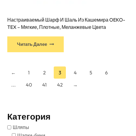
Настраиваемый Шарф И Шаль Из Кашемира OEKO-
TEX – Мягкие, Плотные, Меланжевые Цвета
Читать Далее
←
1
2
3
4
5
6
...
40
41
42
→
Категория
Шляпы
Шапки-бини