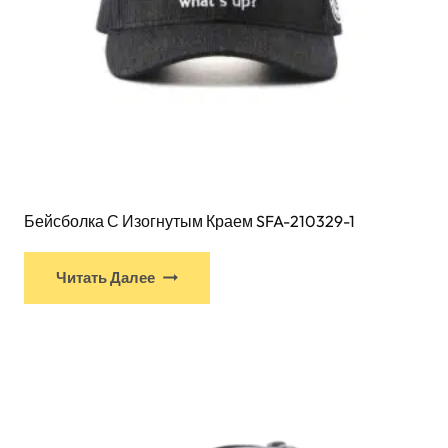
Бейсболка С Изогнутым Краем SFA-210329-1
У
Читать Далее
этого
продукта
есть
несколько
вариантов.
Варианты
можно