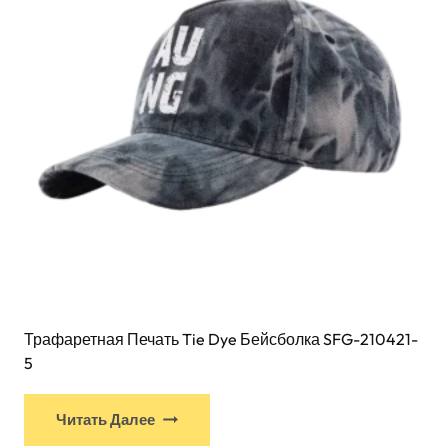
выбрать
на
странице
товара
Трафаретная Печать Tie Dye Бейсболка SFG-210421-
5
У
Читать Далее
этого