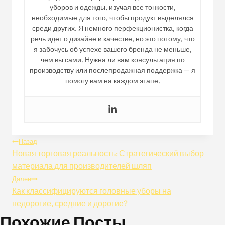
уборов и одежды, изучая все тонкости,
необходимые для того, чтобы продукт выделялся
среди других. Я немного перфекционистка, когда
речь идет о дизайне и качестве, но это потому, что
я забочусь об успехе вашего бренда не меньше,
чем вы сами. Нужна ли вам консультация по
производству или послепродажная поддержка — я
помогу вам на каждом этапе.
Навигация
Назад
Новая торговая реальность: Стратегический выбор
По
материала для производителей шляп
Далее
Записям
Как классифицируются головные уборы на
недорогие, средние и дорогие?
Похожие Посты