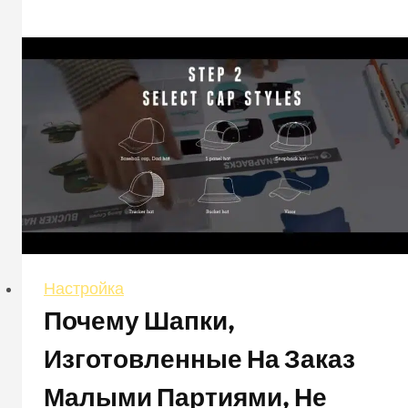
о
достоинствах
и
недостатках
обычных
тканей
-
Ⅰ
Настройка
Почему Шапки,
Изготовленные На Заказ
Малыми Партиями, Не