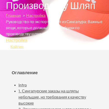
Производству Шляп
Главная
Настройка
Руководство по экспорту шляп из Сингапура: Важные
вещи, которые должны знать фабрики по
производству шляп
Настройка
От
Кайлин
Май 25, 2026
Май 25, 2026
Оглавление
Intro
1. Сингапурские заказы на шляпы
небольшие, но требования к качеству
высокие