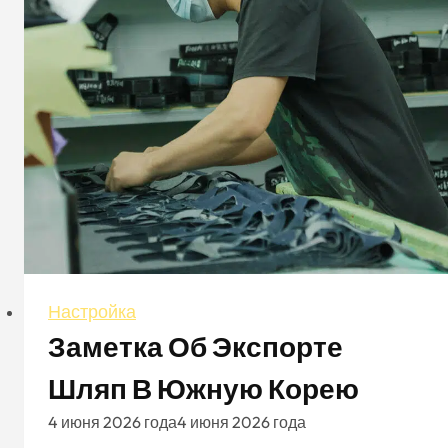
и
сокращения
расходов
Настройка
Заметка Об Экспорте
Шляп В Южную Корею
4 июня 2026 года
4 июня 2026 года