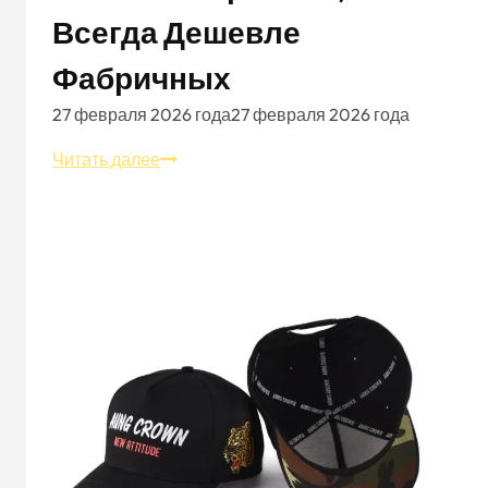
Всегда Дешевле
Фабричных
27 февраля 2026 года
27 февраля 2026 года
Почему
Читать далее
шапки,
изготовленные
на
заказ
малыми
партиями,
не
всегда
дешевле
фабричных