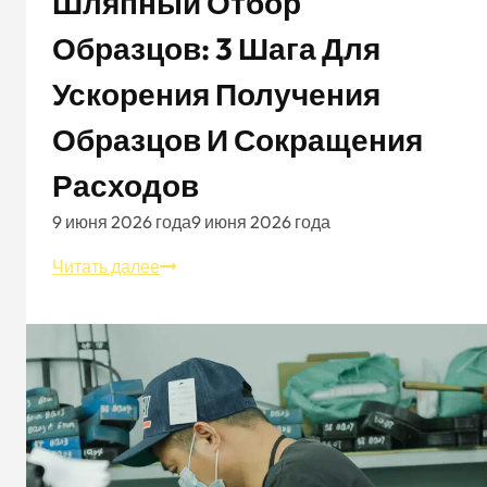
Шляпный Отбор
Образцов: 3 Шага Для
Ускорения Получения
Образцов И Сокращения
Расходов
9 июня 2026 года
9 июня 2026 года
Шляпный
Читать далее
отбор
образцов:
3
шага
для
ускорения
получения
образцов