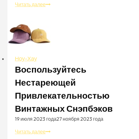
Как
Читать далее
мужчинам
носить
бейсболки
с
индивидуальностью
и
Ноу-Хау
премиальным
видом:
Воспользуйтесь
3
Нестареющей
ключевых
совета
Привлекательностью
Винтажных Снэпбэков
19 июля 2023 года
27 ноября 2023 года
Воспользуйтесь
Читать далее
нестареющей