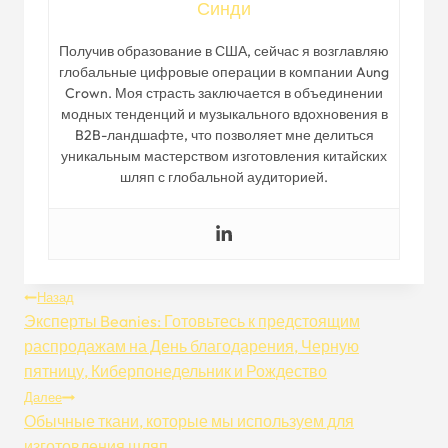
Синди
Получив образование в США, сейчас я возглавляю
глобальные цифровые операции в компании Aung
Crown. Моя страсть заключается в объединении
модных тенденций и музыкального вдохновения в
B2B-ландшафте, что позволяет мне делиться
уникальным мастерством изготовления китайских
шляп с глобальной аудиторией.
Навигация
Назад
Эксперты Beanies: Готовьтесь к предстоящим
По
распродажам на День благодарения, Черную
пятницу, Киберпонедельник и Рождество
Записям
Далее
Обычные ткани, которые мы используем для
изготовления шляп