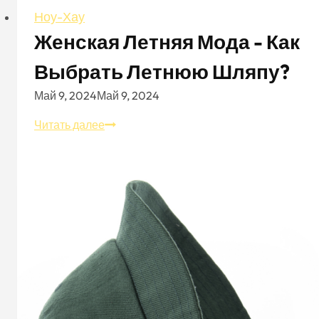
Ноу-Хау
Женская Летняя Мода - Как
Выбрать Летнюю Шляпу?
Май 9, 2024
Май 9, 2024
Женская
Читать далее
летняя
мода
-
как
выбрать
летнюю
шляпу?