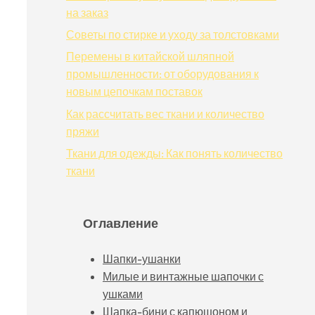
на заказ
Советы по стирке и уходу за толстовками
Перемены в китайской шляпной
промышленности: от оборудования к
новым цепочкам поставок
Как рассчитать вес ткани и количество
пряжи
Ткани для одежды: Как понять количество
ткани
Оглавление
Шапки-ушанки
Милые и винтажные шапочки с
ушками
Шапка-бини с капюшоном и