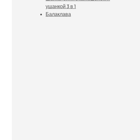
ушанкой 3 в 1
Балаклава