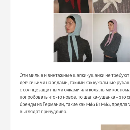
Эти милые и винтажные шапки-ушанки не требуют 
девчачьими нарядами, такими как кукольные рубашк
с солнцезащитными очками или кожаными костюмами
попробовать что-то новое, то шапка-ушанка - это
бренды из Германии, такие как Mila Et Mila, пред
выглядят причудливо.