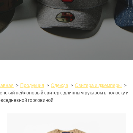
лавная
Продукция
Одежда
Свитера и джемперы
енский нейлоновый свитер с длинным рукавом в полоску и
овседневной горловиной