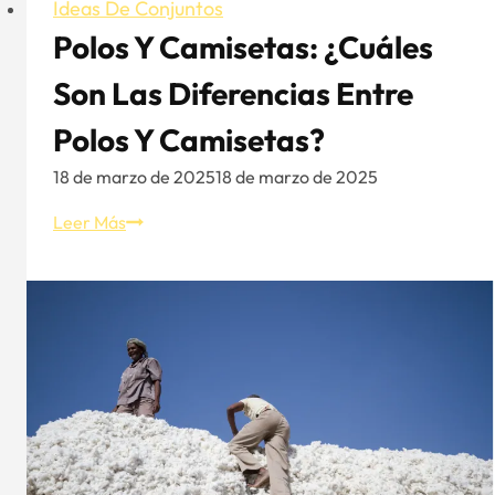
Ideas De Conjuntos
Polos Y Camisetas: ¿Cuáles
Son Las Diferencias Entre
Polos Y Camisetas?
18 de marzo de 2025
18 de marzo de 2025
Polos
Leer Más
y
camisetas:
¿Cuáles
son
las
diferencias
entre
polos
y