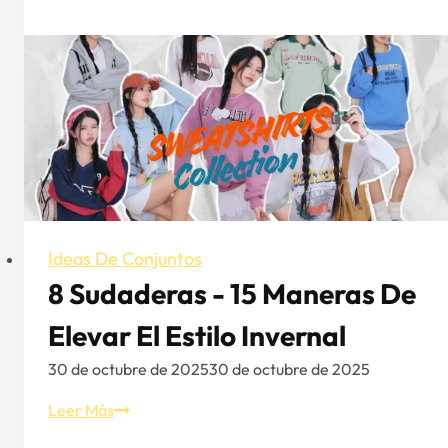
cortos
para
hombre:
Guía
de
conjuntos
para
looks
veraniegos
sin
esfuerzo
Ideas De Conjuntos
8 Sudaderas - 15 Maneras De
Elevar El Estilo Invernal
30 de octubre de 2025
30 de octubre de 2025
8
Leer Más
Sudaderas