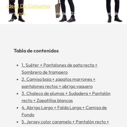
Ideas De Conjuntos
Por
Cindy
30 de noviembre de 2024
30 de noviembre de
2024
Tabla de contenidos
1. Suéter + Pantalones de pata recta +
Sombrero de trampero
2. Camisa baja + zapatos marrones +
pantalones rectos + abrigo vaquero
3. Chaleco de plumas + Sudadera + Pantalón
recto + Zapatillas blancas
4. Abrigo Largo + Falda Larga + Camisa de
Fondo
5. Jersey color caramelo + Pantalón recto +