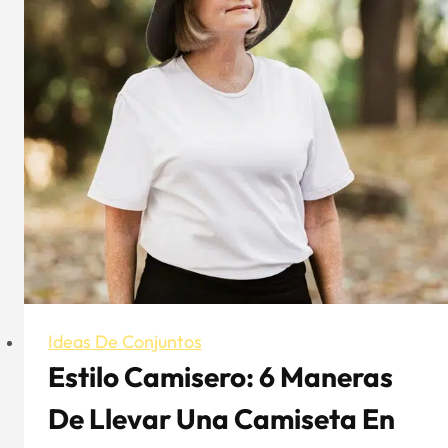
una
visión
desde
dentro
Ideas De Conjuntos
Estilo Camisero: 6 Maneras
De Llevar Una Camiseta En