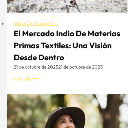
camisetas?
Ideas De Conjuntos
El Mercado Indio De Materias
Primas Textiles: Una Visión
Desde Dentro
21 de octubre de 2025
21 de octubre de 2025
El
Leer Más
mercado
indio
de
materias
primas
textiles: