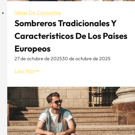
Ideas De Conjuntos
Sombreros Tradicionales Y
Característicos De Los Países
Europeos
27 de octubre de 2025
30 de octubre de 2025
Sombreros
Leer Más
tradicionales
y
característicos
de
los
países
europeos