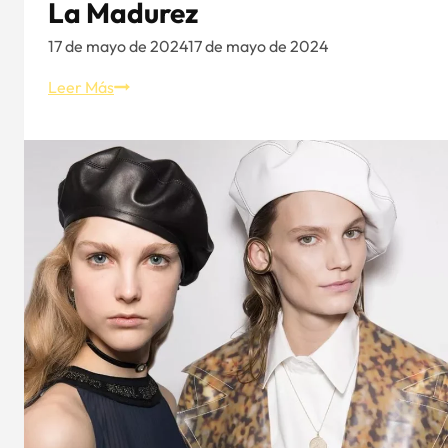
La Madurez
17 de mayo de 2024
17 de mayo de 2024
Estilo
Leer Más
camisero:
6
maneras
de
llevar
una
camiseta
en
la
madurez