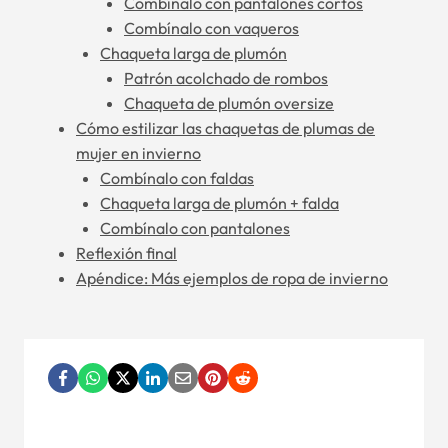
Combínalo con pantalones cortos
Combínalo con vaqueros
Chaqueta larga de plumón
Patrón acolchado de rombos
Chaqueta de plumón oversize
Cómo estilizar las chaquetas de plumas de
mujer en invierno
Combínalo con faldas
Chaqueta larga de plumón + falda
Combínalo con pantalones
Reflexión final
Apéndice: Más ejemplos de ropa de invierno