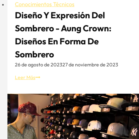
Conocimientos Técnicos
Diseño Y Expresión Del
Sombrero - Aung Crown:
Diseños En Forma De
Sombrero
26 de agosto de 2023
27 de noviembre de 2023
Diseño
Leer Más
y
expresión
del
sombrero
-
Aung
Crown: