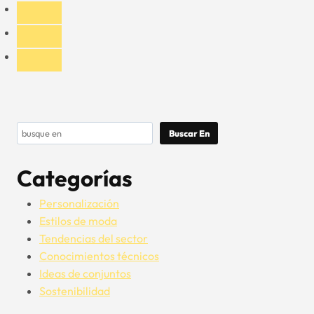
reversible
rojo
y
negro
de
Aung
Crown
Buscar
Buscar En
Categorías
Personalización
Estilos de moda
Tendencias del sector
Conocimientos técnicos
Ideas de conjuntos
Sostenibilidad