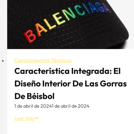
Conocimientos Técnicos
Característica Integrada: El
Diseño Interior De Las Gorras
De Béisbol
1 de abril de 2024
1 de abril de 2024
Característica
Leer Más
integrada:
el