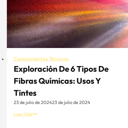
de
béisbol
buena
y
una
mala
Conocimientos Técnicos
Exploración De 6 Tipos De
Fibras Químicas: Usos Y
Tintes
23 de julio de 2024
23 de julio de 2024
Exploración
Leer Más
de
6