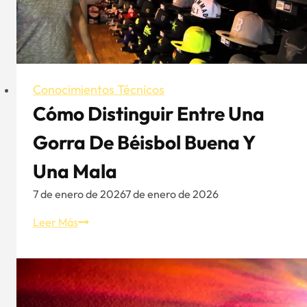
Diseños
en
forma
de
sombrero
Conocimientos Técnicos
Cómo Distinguir Entre Una
Gorra De Béisbol Buena Y
Una Mala
7 de enero de 2026
7 de enero de 2026
Cómo
Leer Más
distinguir
entre
una
gorra