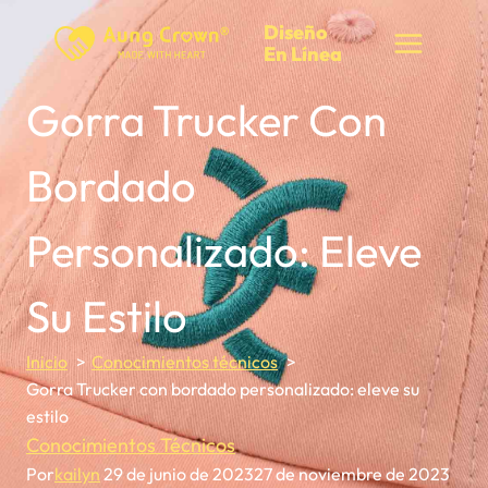
Saltar
Diseño
al
En Línea
Contenido
Gorra Trucker Con
Bordado
Personalizado: Eleve
Su Estilo
Inicio
Conocimientos técnicos
Gorra Trucker con bordado personalizado: eleve su
estilo
Conocimientos Técnicos
Por
kailyn
29 de junio de 2023
27 de noviembre de 2023