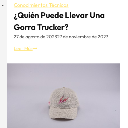
Conocimientos Técnicos
¿Quién Puede Llevar Una
Gorra Trucker?
27 de agosto de 2023
27 de noviembre de 2023
¿Quién
Leer Más
puede
llevar
una
gorra
Trucker?