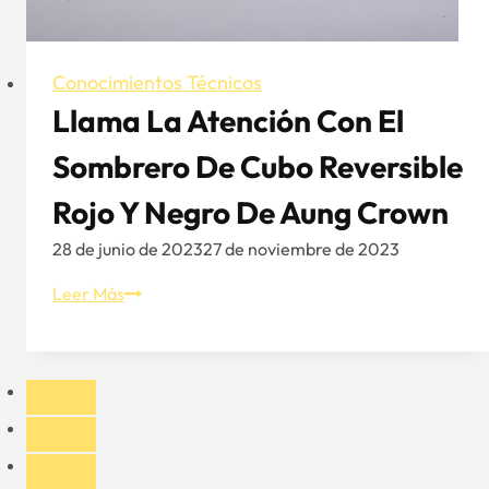
Conocimientos Técnicos
Llama La Atención Con El
Sombrero De Cubo Reversible
Rojo Y Negro De Aung Crown
28 de junio de 2023
27 de noviembre de 2023
Llama
Leer Más
la
atención
con
el
sombrero
de
cubo