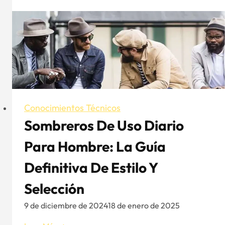
la
adaptabilidad
de
la
gorra
Trucker
para
exteriores
Conocimientos Técnicos
Sombreros De Uso Diario
Para Hombre: La Guía
Definitiva De Estilo Y
Selección
9 de diciembre de 2024
18 de enero de 2025