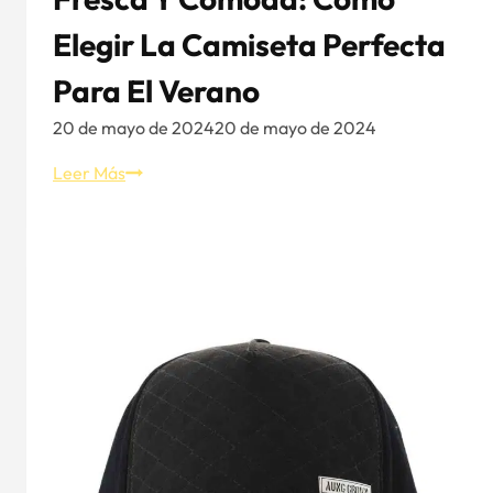
Elegir La Camiseta Perfecta
Para El Verano
20 de mayo de 2024
20 de mayo de 2024
Fresca
Leer Más
y
cómoda:
Cómo
elegir
la
camiseta
perfecta
para
el
verano