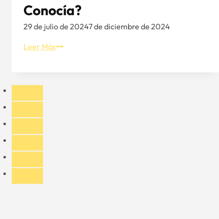
Conocía?
el
verano
29 de julio de 2024
7 de diciembre de 2024
36
Leer Más
tipos
de
sombreros:
¿los
conocía?