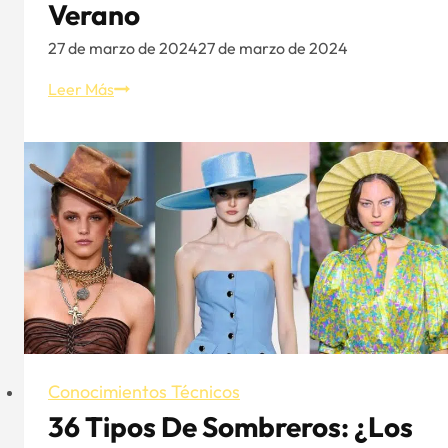
Verano
27 de marzo de 2024
27 de marzo de 2024
Sombreros
Leer Más
anti-
UV
de
mujer
para
el
verano:
Cómo
elegir
un
sombrero
anti-
Conocimientos Técnicos
UV
36 Tipos De Sombreros: ¿los
para