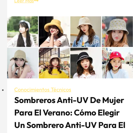
Sombreros
Leer Más
de
uso
diario
para
hombre:
La
guía
definitiva
de
estilo
y
Conocimientos Técnicos
selección
Sombreros Anti-UV De Mujer
Para El Verano: Cómo Elegir
Un Sombrero Anti-UV Para El